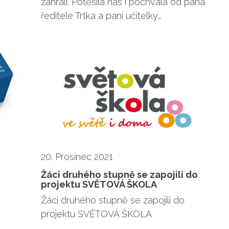
zahráli. Potěšila nás i pochvala od pana
ředitele Trtka a paní učitelky…
20. Prosinec 2021
Žáci druhého stupně se zapojili do
projektu SVĚTOVÁ ŠKOLA
Žáci druhého stupně se zapojili do
projektu SVĚTOVÁ ŠKOLA