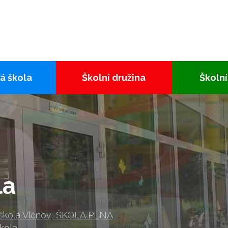
á škola
Školní družina
Školní
la
 škola Vlčnov, ŠKOLA PLNÁ
kola