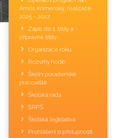
Ámos Komenský, realizace
2025 - 2027
Zápis do 1. třídy a
přípravné třídy
Organizace roku
Rozvrhy hodin
Školní poradenské
pracoviště
Školská rada
SRPŠ
Školská legislativa
Prohlášení o přístupnosti