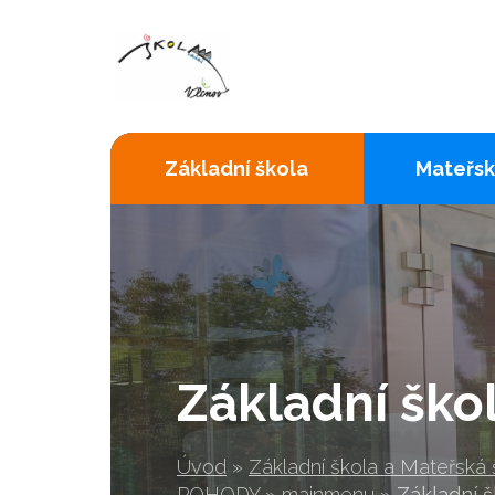
Základní škola
Mateřsk
Základní ško
Úvod
»
Základní škola a Mateřská
POHODY
»
mainmenu
»
Základní š