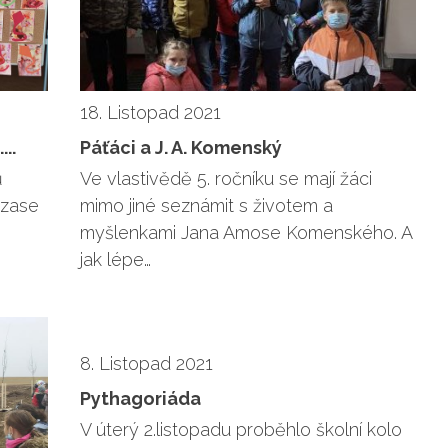
18. Listopad 2021
..
Páťáci a J. A. Komenský
ů
Ve vlastivědě 5. ročníku se mají žáci
 zase
mimo jiné seznámit s životem a
myšlenkami Jana Amose Komenského. A
jak lépe…
8. Listopad 2021
Pythagoriáda
V úterý 2.listopadu proběhlo školní kolo