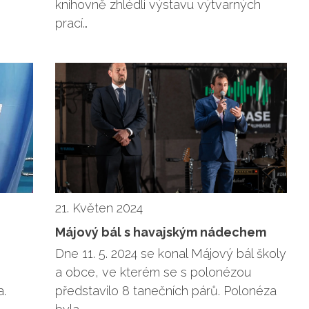
knihovně zhlédli výstavu výtvarných
prací…
21. Květen 2024
Májový bál s havajským nádechem
Dne 11. 5. 2024 se konal Májový bál školy
a obce, ve kterém se s polonézou
a.
představilo 8 tanečních párů. Polonéza