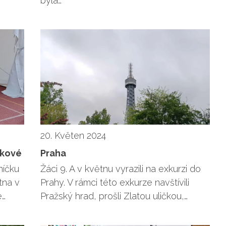
byla…
20. Květen 2024
íkové
Praha
níčku
Žáci 9. A v květnu vyrazili na exkurzi do
tna v
Prahy. V rámci této exkurze navštívili
e…
Pražský hrad, prošli Zlatou uličkou,…