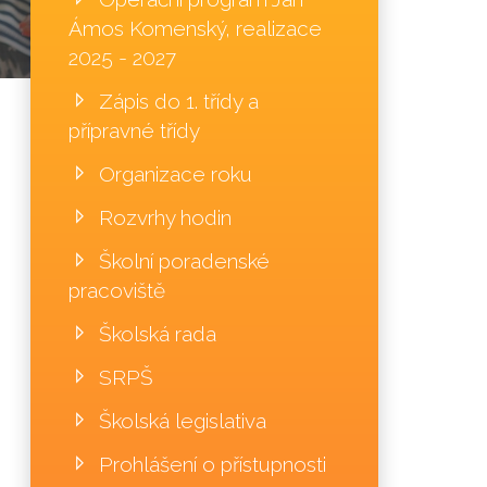
Ámos Komenský, realizace
2025 - 2027
Zápis do 1. třídy a
přípravné třídy
Organizace roku
Rozvrhy hodin
Školní poradenské
pracoviště
Školská rada
SRPŠ
Školská legislativa
Prohlášení o přístupnosti