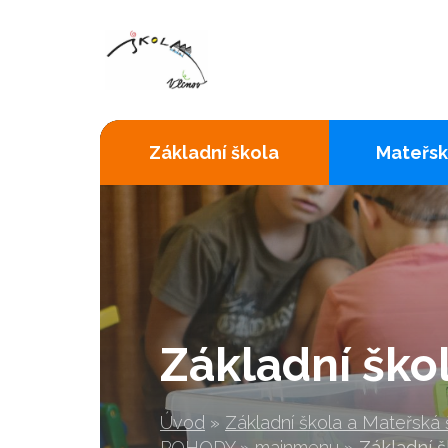
Základní škola
Mateřsk
Základní ško
Úvod
»
Základní škola a Mateřská
POHODY
»
mainmenu
»
Základní š