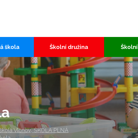
á škola
Školní družina
Školní
la
 škola Vlčnov, ŠKOLA PLNÁ
kola