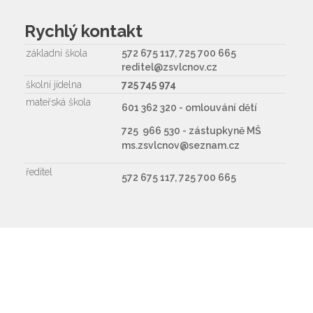
Rychlý kontakt
základní škola
572 675 117, 725 700 665
reditel@zsvlcnov.cz
školní jídelna
725 745 974
mateřská škola
601 362 320 - omlouvání dětí
725 966 530 - zástupkyně MŠ
ms.zsvlcnov@seznam.cz
ředitel
572 675 117, 725 700 665
Napište nám