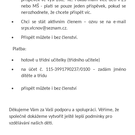
příspěvek ve výši 200,- Kč. Pokud mám více dětí v ZŠ
nebo MŠ - platí se pouze jeden příspěvek, pokud se
nerozhodnete, že chcete přispět víc.
Chci se stát aktivním členem – ozvu se na e-mail
srps.vlcnov@seznam.cz.
Přispět můžete i bez členství.
Platba:
hotově u třídní učitelky (třídního učitele)
na účet č. 115-3991790237/0100 – zadám jméno
dítěte a třídu
přispět můžete i bez členství
Děkujeme Vám za Vaši podporu a spolupráci. Věříme, že
společně dokážeme vytvořit ještě lepší podmínky pro
vzdělávání našich dětí.