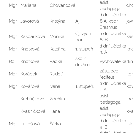
asist.
Mgr.
Mariana
Chovancová
ch
pedagoga
třídní učitelka
Mgr.
Javorová
Kristýna
Aj
8.A, koor.
ja
Erasmus +
Čj, vých.
třídní učitelka
Mgr.
Kašpaříková
Monika
ka
por.
8. B
třídní učitelka
Mgr.
Knotková
Kateřina
1. stupeň
kn
3. A
školní
Bc.
Knotková
Radka
vychovatelka
rk
družina
zástupce
Mgr.
Korábek
Rudolf
ko
ředitele
třídní učitelka
Mgr.
Kovářová
Ivana
1. stupeň,
ko
1. A
asist.
Křeháčková
Zdeňka
kr
pedagoga
asist.
Kvasničková
Hana
kv
pedagoga
třídní učitelka
Mgr.
Lukášová
Šárka
lu
9. B