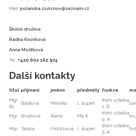
Mail:
polanska.zsvlcnov@seznam.cz
Školní družina:
Radka Knotková
Anna Mošťková
Tel.:
+420 602 162 974
Další kontakty
titul
příjmení
jméno
předměty
funkce
ma
Mgr.
třídní učitelka
Barátová
Markéta
1. stupeň
ba
Bc.
2. B
třídní učitelka
Mgr.
Brulíková
Alena
Ma, It
br
9. A
třídní učitelka
Mgr.
Taťána
Fridrichová
1. stupeň
fri
5. A