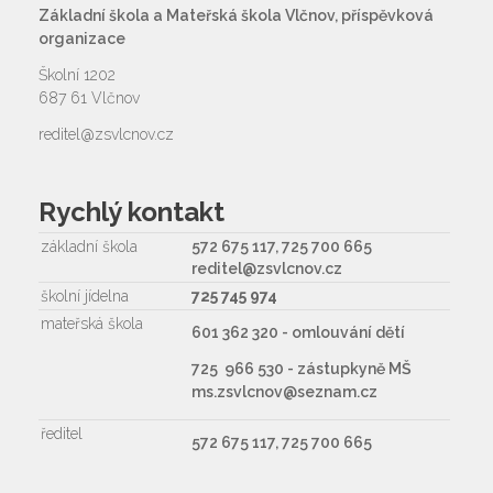
Základní škola a Mateřská škola Vlčnov, příspěvková
organizace
Školní 1202
687 61 Vlčnov
reditel@zsvlcnov.cz
Rychlý kontakt
základní škola
572 675 117, 725 700 665
reditel@zsvlcnov.cz
školní jídelna
725 745 974
mateřská škola
601 362 320 - omlouvání dětí
725 966 530 - zástupkyně MŠ
ms.zsvlcnov@seznam.cz
ředitel
572 675 117, 725 700 665