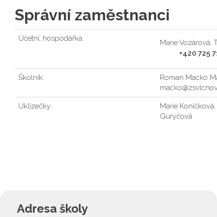
Správní zaměstnanci
Účetní, hospodářka:
Marie Vozárová, T
+420 725 71
Školník:
Roman Macko Ma
macko@zsvlcnov
Uklízečky:
Marie Koníčková,
Guryčová
Adresa školy