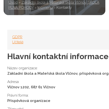
Úvod
»
Základní škola a Mateřská škola Vlčnov, ŠKOLA
PLNÁ POHODY
»
topmenu
»
Kontakty
GDPR
Učitelé
Hlavní kontaktní informace
Název organizace:
Základní škola a Mateřská škola Vlčnov, příspěvková or
Adresa:
Vlčnov 1202, 687 61 Vlčnov
Právní forma:
Příspěvková organizace