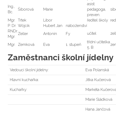
asist.
Ing.,
Šiborová
Marie
pedagoga,
si
Bc.
preven.
Mgr.
Trtek
Libor
ředitel školy
red
P. Dr.
Wójcik
Hubert Jan
náboženství
RNDr.
učitel
zel
Zeller
Antonín
Fy
Mgr.
třídní učitelka
Mgr.
Zemková
Eva
1. stupeň
ze
5. B
Zaměstnanci školní jídelny
Vedoucí školní jídelny:
Eva Polanská
Hlavní kuchařka:
Jitka Kučerová
Kuchařky:
Markéta Kučerov
Marie Sládková
Hana Jančová