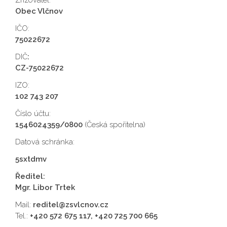
Zřizovatel:
Obec Vlčnov
IČO:
75022672
DIČ
:
CZ-75022672
IZO:
102 743 207
Číslo účtu:
1546024359/0800
(Česká spořitelna)
Datová schránka:
5sxtdmv
Ředitel:
Mgr. Libor Trtek
Mail:
reditel@zsvlcnov.cz
Tel.:
+420 572 675 117, +420 725 700 665