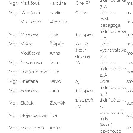
třídní učitelka
Mgr.
Martišová
Karolína
Che, Př
ma
7. A
Mgr.
Matušová
Pavlína
Čj, Tv
učitelka
ma
asist.
Mikulcová
Veronika
mi
pedagoga
třídní učitelka
Mgr.
Milošová
Jitka
1. stupeň
mi
1. B
Mgr.
Míšek
Štěpán
Ze, Pč
učitel
mi
školní
vychovatelka
Mošťková
Anna
mo
družina
ŠD
Mgr.
Nevařilová
Ivana
Ma
učitelka
ne
třídní učitelka
Mgr.
Podškubková
Ester
po
2. A
Mgr.
Smetana
David
Aj
učitel
sm
třídní učitelka
Mgr.
Sovišová
Jana
1. stupeň
so
3. B
1. stupeň,
třídní učitel 4.
Mgr.
Stašek
Zdeněk
st
Hv
A
učitelka příp.
Mgr.
Stojaspalová
Eva
st
třídy
školní
Mgr.
Soukupová
Anna
so
psycholog