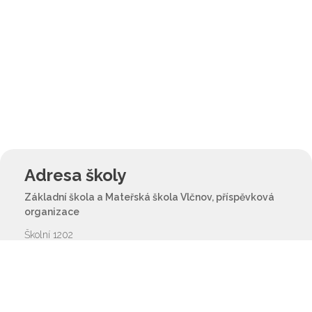
Adresa školy
Základní škola a Mateřská škola Vlčnov, příspěvková
organizace
Školní 1202
687 61 Vlčnov
reditel@zsvlcnov.cz