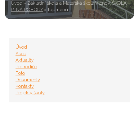
Úvod
»
Základní škola a Mateřská škola Vlčnov, ŠKOLA
PLNÁ POHODY
»
topmenu
Úvod
Akce
Aktuality
Pro rodiče
Foto
Dokumenty
Kontakty
Projekty školy