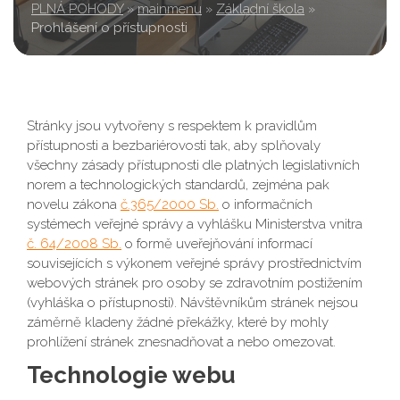
PLNÁ POHODY
»
mainmenu
»
Základní škola
»
Prohlášení o přístupnosti
Stránky jsou vytvořeny s respektem k pravidlům
přístupnosti a bezbariérovosti tak, aby splňovaly
všechny zásady přístupnosti dle platných legislativních
norem a technologických standardů, zejména pak
novelu zákona
č.365/2000 Sb.
o informačních
systémech veřejné správy a vyhlášku Ministerstva vnitra
č. 64/2008 Sb.
o formě uveřejňování informací
souvisejících s výkonem veřejné správy prostřednictvím
webových stránek pro osoby se zdravotním postižením
(vyhláška o přístupnosti). Návštěvníkům stránek nejsou
záměrně kladeny žádné překážky, které by mohly
prohlížení stránek znesnadňovat a nebo omezovat.
Technologie webu