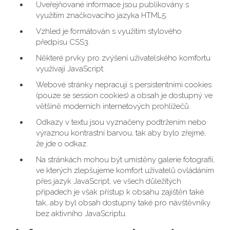
Uveřejňované informace jsou publikovány s
využitím značkovacího jazyka HTML5.
Vzhled je formátován s využitím stylového
předpisu CSS3.
Některé prvky pro zvýšení uživatelského komfortu
využívají JavaScript.
Webové stránky nepracují s persistentními cookies
(pouze se session cookies) a obsah je dostupný ve
většině moderních internetových prohlížečů.
Odkazy v textu jsou vyznačeny podtržením nebo
výraznou kontrastní barvou, tak aby bylo zřejmé,
že jde o odkaz.
Na stránkách mohou být umístěny galerie fotografií,
ve kterých zlepšujeme komfort uživatelů ovládáním
přes jazyk JavaScript, ve všech důležitých
případech je však přístup k obsahu zajištěn také
tak, aby byl obsah dostupný také pro návštěvníky
bez aktivního JavaScriptu.