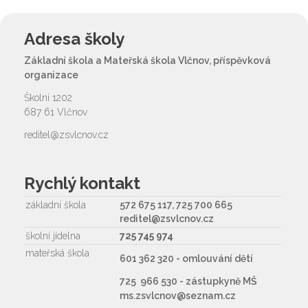
Adresa školy
Základní škola a Mateřská škola Vlčnov, příspěvková
organizace
Školní 1202
687 61 Vlčnov
reditel@zsvlcnov.cz
Rychlý kontakt
základní škola
572 675 117, 725 700 665
reditel@zsvlcnov.cz
školní jídelna
725 745 974
mateřská škola
601 362 320 - omlouvání dětí
725 966 530 - zástupkyně MŠ
ms.zsvlcnov@seznam.cz