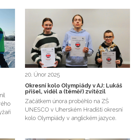
20. Únor 2025
Okresní kolo Olympiády v AJ: Lukáš
přišel, viděl a (téměř) zvítězil
il
Začátkem února proběhlo na ZŠ
rého
UNESCO v Uherském Hradišti okresní
yžaři
kolo Olympiády v anglickém jazyce.