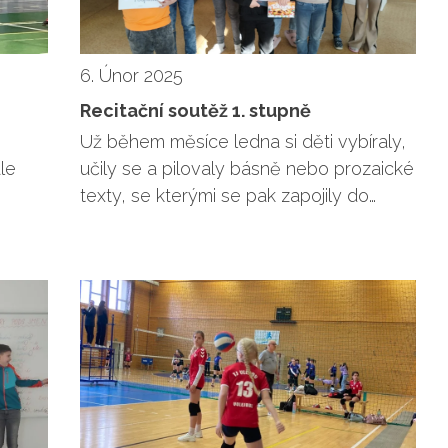
6. Únor 2025
Recitační soutěž 1. stupně
Už během měsíce ledna si děti vybíraly,
le
učily se a pilovaly básně nebo prozaické
texty, se kterými se pak zapojily do…