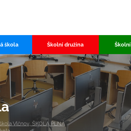
á škola
Školní družina
Školní
la
 škola Vlčnov, ŠKOLA PLNÁ
kola