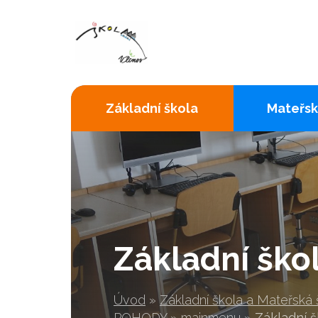
Základní škola
Mateřsk
Základní ško
Úvod
»
Základní škola a Mateřská
POHODY
»
mainmenu
»
Základní š