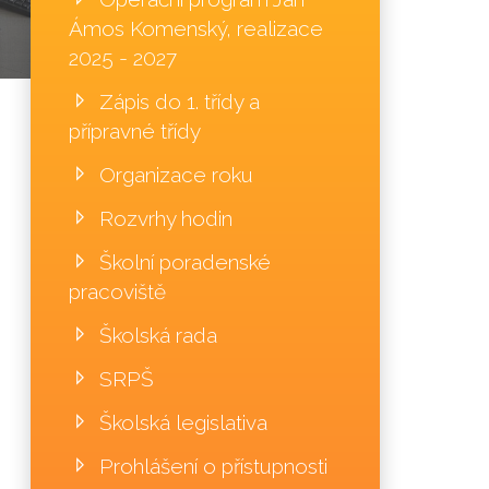
Ámos Komenský, realizace
2025 - 2027
Zápis do 1. třídy a
přípravné třídy
Organizace roku
Rozvrhy hodin
Školní poradenské
pracoviště
Školská rada
SRPŠ
Školská legislativa
Prohlášení o přístupnosti