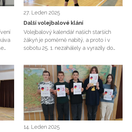
27. Leden 2025
Další volejbalové klání
ívení
Volejbalový kalendář našich starších
káva
žákyň je poměrně nabitý, a proto i v
se…
sobotu 25. 1. nezahálely a vyrazily do…
14. Leden 2025