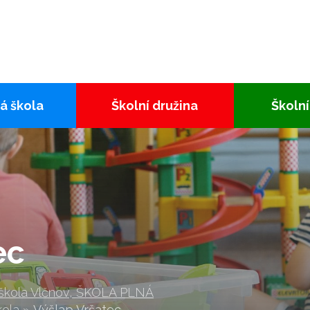
á škola
Školní družina
Školní
ec
 škola Vlčnov, ŠKOLA PLNÁ
kola
»
Výšlap Vršatec