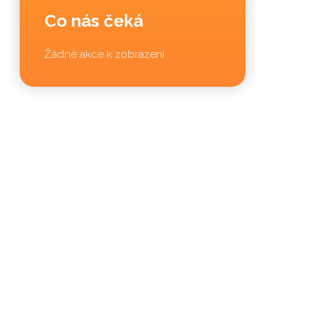
Co nás čeká
Žádné akce k zobrazení