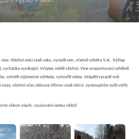
íce. Všichni velcí vzali vaky, vyrazili ven, včetně výběru V.A. Výšlap
vycházka vynikající. Vršatec viděli všichni. Více vysportovaní vzhlíželi
vše, vyfotili výjimečné výhledy, vytvořili videa. Vzápětí vyrazili vně
vozy, všichni včas vidouce Vlčnov vzali věci
a
vystoupivše vyšli vstříc
rný výkon všech, vyučování venku vítězí!