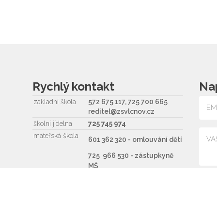
Rychlý kontakt
Na
základní škola
572 675 117, 725 700 665
reditel@zsvlcnov.cz
školní jídelna
725 745 974
mateřská škola
601 362 320 - omlouvání dětí
725 966 530 - zástupkyně
MŠ
ms.zsvlcnov@seznam.cz
Souh
ředitel
572 675 117, 725 700 665