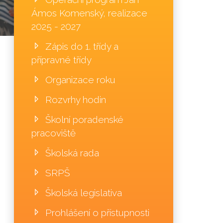
Ámos Komenský, realizace
2025 - 2027
Zápis do 1. třídy a
přípravné třídy
Organizace roku
Rozvrhy hodin
Školní poradenské
pracoviště
Školská rada
SRPŠ
Školská legislativa
Prohlášení o přístupnosti