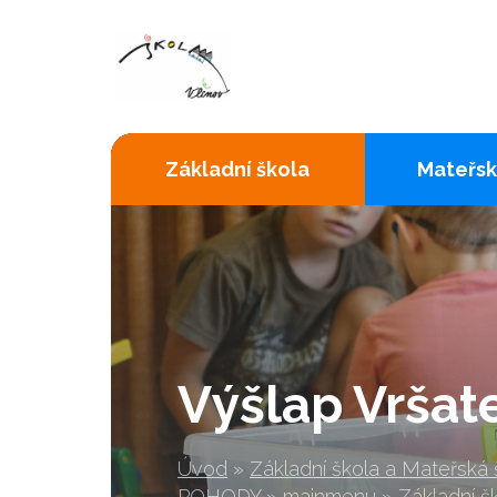
Základní škola
Mateřsk
Výšlap Vršat
Úvod
»
Základní škola a Mateřská
POHODY
»
mainmenu
»
Základní š