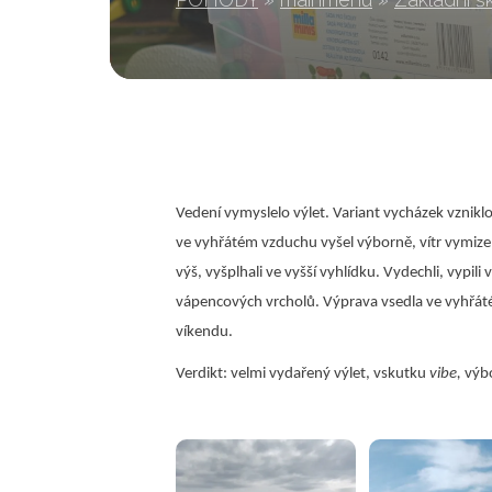
Vedení vymyslelo výlet. Variant vycházek vzniklo v
ve vyhřátém vzduchu vyšel výborně, vítr vymizel, 
výš, vyšplhali ve vyšší vyhlídku. Vydechli, vypili 
vápencových vrcholů. Výprava vsedla ve vyhřáté 
víkendu.
Verdikt: velmi vydařený výlet, vskutku
vibe,
výbo