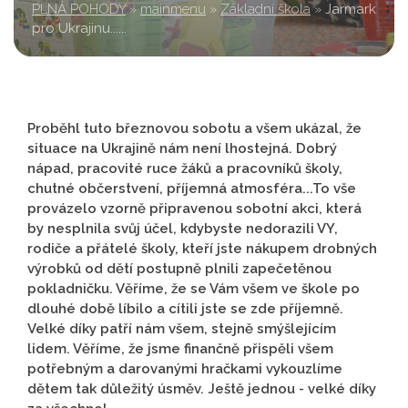
PLNÁ POHODY
»
mainmenu
»
Základní škola
»
Jarmark
pro Ukrajinu......
Proběhl tuto březnovou sobotu a všem ukázal, že
situace na Ukrajině nám není lhostejná. Dobrý
nápad, pracovité ruce žáků a pracovníků školy,
chutné občerstvení, příjemná atmosféra...To vše
provázelo vzorně připravenou sobotní akci, která
by nesplnila svůj účel, kdybyste nedorazili VY,
rodiče a přátelé školy, kteří jste nákupem drobných
výrobků od dětí postupně plnili zapečetěnou
pokladničku. Věříme, že se Vám všem ve škole po
dlouhé době líbilo a cítili jste se zde příjemně.
Velké díky patří nám všem, stejně smýšlejícím
lidem. Věříme, že jsme finančně přispěli všem
potřebným a darovanými hračkami vykouzlíme
dětem tak důležitý úsměv. Ještě jednou - velké díky