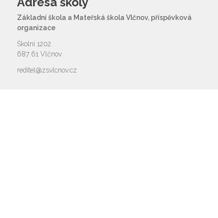
Adresa školy
Základní škola a Mateřská škola Vlčnov, příspěvková
organizace
Školní 1202
687 61 Vlčnov
reditel@zsvlcnov.cz
Rychlý kontakt
základní škola
572 675 117, 725 700 665
reditel@zsvlcnov.cz
školní jídelna
725 745 974
mateřská škola
601 362 320 - omlouvání dětí
725 966 530 - zástupkyně MŠ
ms.zsvlcnov@seznam.cz
ředitel
572 675 117, 725 700 665