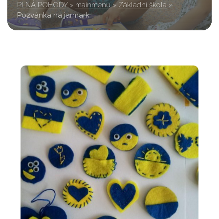
PLNÁ POHODY
»
mainmenu
»
Základní škola
»
Pozvánka na jarmark