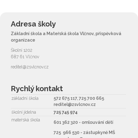
Adresa školy
Základní škola a Mateřská škola Vlčnov, příspěvková
organizace
Školní 1202
687 61 Vlčnov
reditel@zsvlcnov.cz
Rychlý kontakt
základní škola
572 675 117, 725 700 665
reditel@zsvlcnov.cz
školní jídelna
725 745 974
mateřská škola
601 362 320 - omlouvání dětí
725 966 530 - zástupkyně MŠ