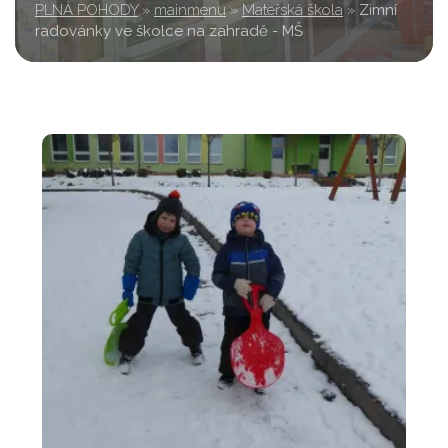
PLNÁ POHODY
»
mainmenu
»
Mateřská škola
»
Zimní
radovánky ve školce na zahradě - MŠ