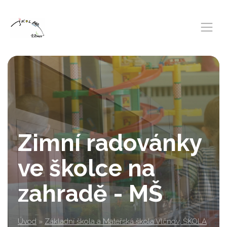
Zimní radovánky
ve školce na
zahradě - MŠ
Úvod
»
Základní škola a Mateřská škola Vlčnov, ŠKOLA