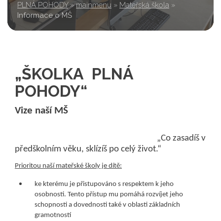
PLNÁ POHODY
»
mainmenu
»
Mateřská škola
»
Informace o MŠ
„ŠKOLKA PLNÁ
POHODY“
Vize naší MŠ
„Co zasadíš v
předškolním věku, sklízíš po celý život.“
Prioritou naší mateřské školy je dítě:
ke kterému je přistupováno s respektem k jeho
osobnosti. Tento přístup mu pomáhá rozvíjet jeho
schopnosti a dovednosti také v oblasti základních
gramotností