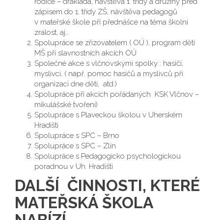
rodiče – drakiáda, návštěva 1. třídy a družiny před
zápisem do 1. třídy ZŠ, návštěva pedagogů
v mateřské škole při přednášce na téma školní
zralost, aj..
Spolupráce se zřizovatelem ( OÚ ), program dětí
MŠ při slavnostních akcích OÚ
Společné akce s vlčnovskými spolky : hasiči,
myslivci, ( např. pomoc hasičů a myslivců při
organizaci dne dětí, atd.)
Spolupráce při akcích pořádaných KSK Vlčnov –
mikulášské tvoření)
Spolupráce s Plaveckou školou v Uherském
Hradišti
Spolupráce s SPC – Brno
Spolupráce s SPC – Zlín
Spolupráce s Pedagogicko psychologickou
poradnou v Uh. Hradišti
DALŠÍ ČINNOSTI, KTERÉ
MATEŘSKÁ ŠKOLA
NABÍZÍ