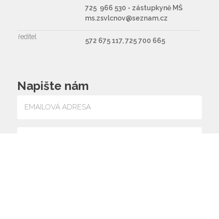
725 966 530 - zástupkyně MŠ
ms.zsvlcnov@seznam.cz
ředitel
572 675 117, 725 700 665
Napište nám
Souhlasím se zpracováním osobních údajů