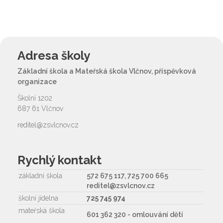
Adresa školy
Základní škola a Mateřská škola Vlčnov, příspěvková
organizace
Školní 1202
687 61 Vlčnov
reditel@zsvlcnov.cz
Rychlý kontakt
základní škola
572 675 117, 725 700 665
reditel@zsvlcnov.cz
školní jídelna
725 745 974
mateřská škola
601 362 320 - omlouvání dětí