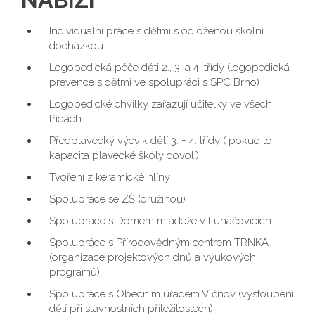
Individuální práce s dětmi s odloženou školní
docházkou
Logopedická péče děti 2., 3. a 4. třídy (logopedická
prevence s dětmi ve spolupráci s SPC Brno)
Logopedické chvilky zařazují učitelky ve všech
třídách
Předplavecký výcvik dětí 3. + 4. třídy ( pokud to
kapacita plavecké školy dovolí)
Tvoření z keramické hlíny
Spolupráce se ZŠ (družinou)
Spolupráce s Domem mládeže v Luhačovicích
Spolupráce s Přírodovědným centrem TRNKA
(organizace projektových dnů a výukových
programů)
Spolupráce s Obecním úřadem Vlčnov (vystoupení
dětí při slavnostních příležitostech)