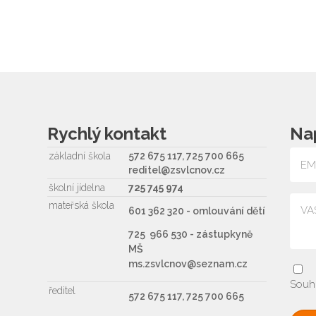
Rychlý kontakt
Na
základní škola
572 675 117, 725 700 665
reditel@zsvlcnov.cz
školní jídelna
725 745 974
mateřská škola
601 362 320 - omlouvání dětí
725 966 530 - zástupkyně
MŠ
ms.zsvlcnov@seznam.cz
Souh
ředitel
572 675 117, 725 700 665