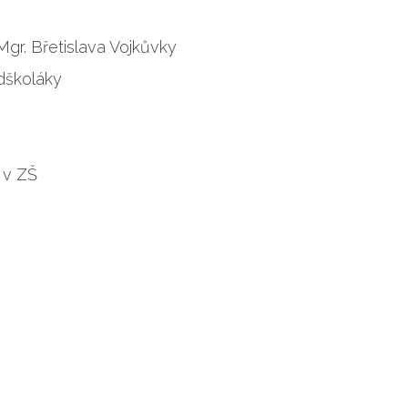
Mgr. Břetislava Vojkůvky
dškoláky
k v ZŠ