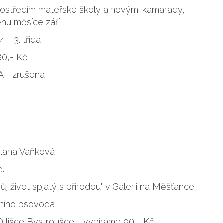
ostředím mateřské školy a novými kamarády,
hu měsíce září
 + 3. třída
80,- Kč
A - zrušena
tlana Vaňková
d.
j život spjatý s přírodou" v Galerii na Měšťance
jního psovoda
 O lišce Bystroušce - vybíráme 90,- Kč