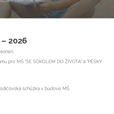
– 2026
řesněn.
gramu pro MŠ "SE SOKOLEM DO ŽIVOTA" a "PĚŠKY
: rodičovská schůzka v budově MŠ