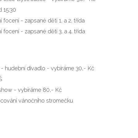
d 15:30
í focení - zapsané děti 1. a 2. třída
í focení - zapsané děti 3. a 4. třída
 - hudební divadlo - vybíráme 30,- Kč
Š
 show - vybíráme 80,- Kč
věcování vánočního stromečku