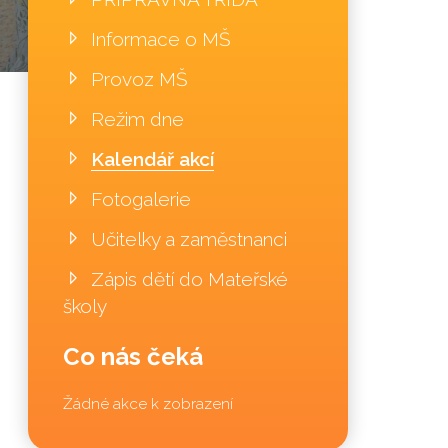
Informace o MŠ
Provoz MŠ
Režim dne
Kalendář akcí
Fotogalerie
Učitelky a zaměstnanci
Zápis dětí do Mateřské
školy
Co nás čeká
Žádné akce k zobrazení