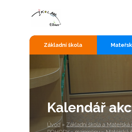
Základní škola
Mateřsk
Kalendář akc
Úvod
»
Základní škola a Mateřská
POHODY
»
mainmenu
»
Mateřská 