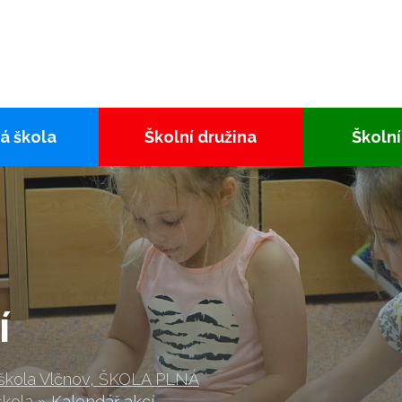
á škola
Školní družina
Školní
í
 škola Vlčnov, ŠKOLA PLNÁ
škola
»
Kalendář akcí