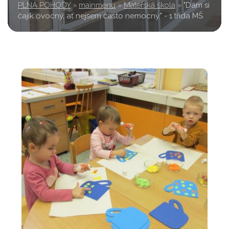
PLNÁ POHODY
»
mainmenu
»
Mateřská škola
»
"Dám si
čajík ovocný, ať nejsem často nemocný." - 1.třída MŠ