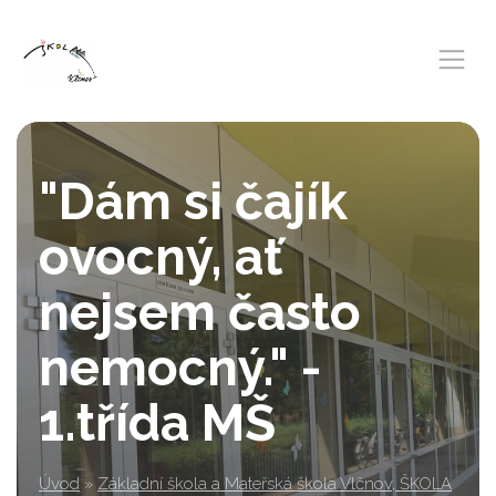
"Dám si čajík
ovocný, ať
nejsem často
nemocný." -
1.třída MŠ
Úvod
»
Základní škola a Mateřská škola Vlčnov, ŠKOLA