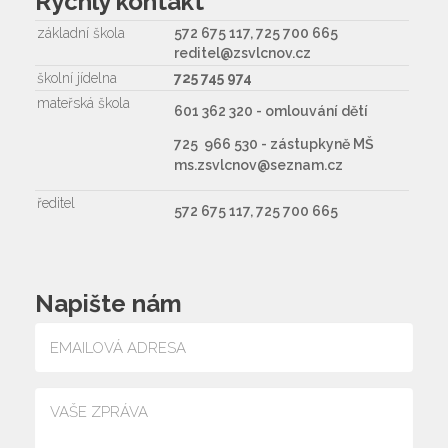
Rychlý kontakt
základní škola
572 675 117, 725 700 665
reditel@zsvlcnov.cz
školní jídelna
725 745 974
mateřská škola
601 362 320 - omlouvání dětí
725 966 530 - zástupkyně MŠ
ms.zsvlcnov@seznam.cz
ředitel
572 675 117, 725 700 665
Napište nám