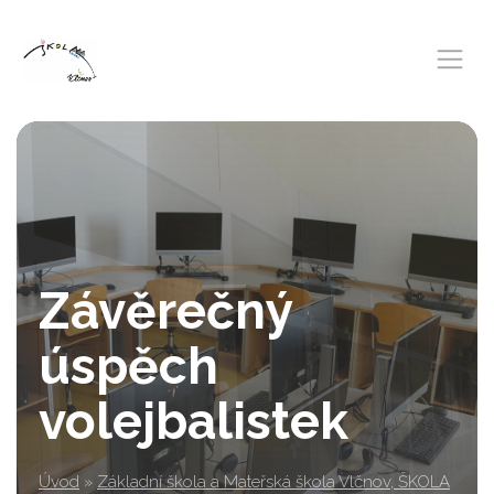
Závěrečný
úspěch
volejbalistek
Úvod
»
Základní škola a Mateřská škola Vlčnov, ŠKOLA