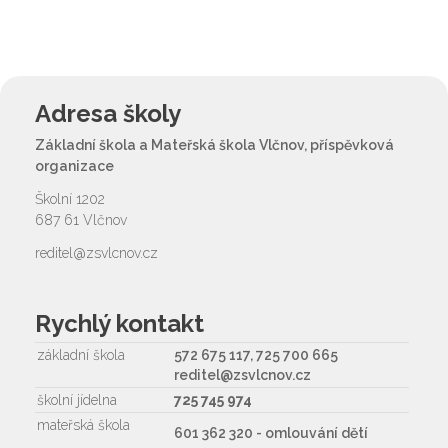
Adresa školy
Základní škola a Mateřská škola Vlčnov, příspěvková
organizace
Školní 1202
687 61 Vlčnov
reditel@zsvlcnov.cz
Rychlý kontakt
základní škola
572 675 117, 725 700 665
reditel@zsvlcnov.cz
školní jídelna
725 745 974
mateřská škola
601 362 320 - omlouvání dětí