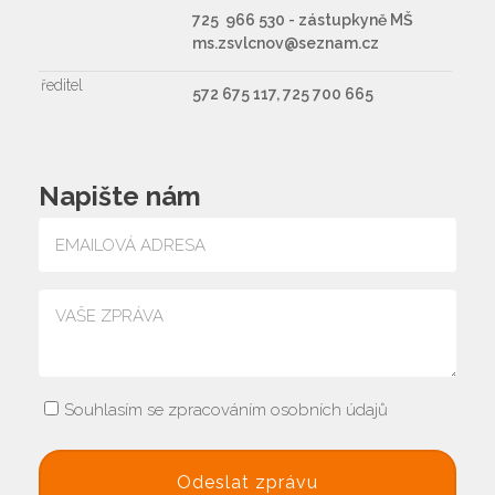
725 966 530 - zástupkyně MŠ
ms.zsvlcnov@seznam.cz
ředitel
572 675 117, 725 700 665
Napište nám
Souhlasím se zpracováním osobních údajů