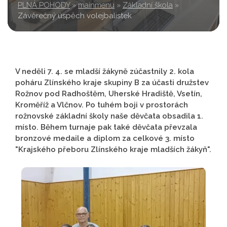
PLNÁ POHODY
»
mainmenu
»
Základní škola
»
Závěrečný úspěch volejbalistek
V neděli 7. 4. se mladší žákyně zúčastnily 2. kola
poháru Zlínského kraje skupiny B za účasti družstev
Rožnov pod Radhoštěm, Uherské Hradiště, Vsetín,
Kroměříž a Vlčnov. Po tuhém boji v prostorách
rožnovské základní školy naše děvčata obsadila 1.
místo. Během turnaje pak také děvčata převzala
bronzové medaile a diplom za celkové 3. místo
"Krajského přeboru Zlínského kraje mladších žákyň".