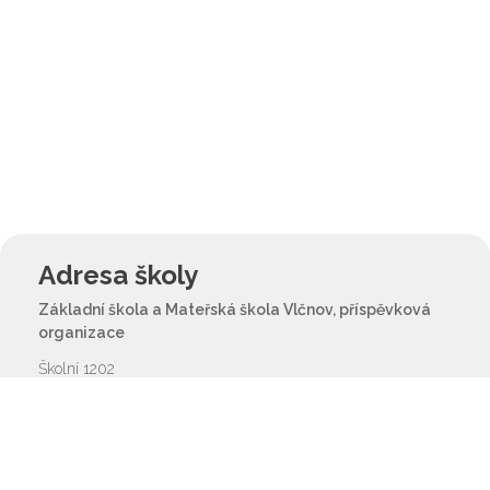
Adresa školy
Základní škola a Mateřská škola Vlčnov, příspěvková
organizace
Školní 1202
687 61 Vlčnov
reditel@zsvlcnov.cz