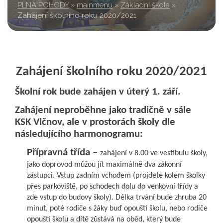
PLNÁ POHODY
»
mainmenu
»
Základní škola
»
Zahájení školního roku 2020/2021
Zahájení školního roku 2020/2021
Školní rok bude zahájen v úterý 1. září.
Zahájení neproběhne jako tradičně v sále
KSK Vlčnov, ale v prostorách školy dle
následujícího harmonogramu:
Přípravná třída –
zahájení v 8.00 ve vestibulu školy,
jako doprovod můžou jít maximálně dva zákonní
zástupci. Vstup zadním vchodem (projdete kolem školky
přes parkoviště, po schodech dolu do venkovní třídy a
zde vstup do budovy školy). Délka trvání bude zhruba 20
minut, poté rodiče s žáky buď opouští školu, nebo rodiče
opouští školu a dítě zůstává na oběd, který bude