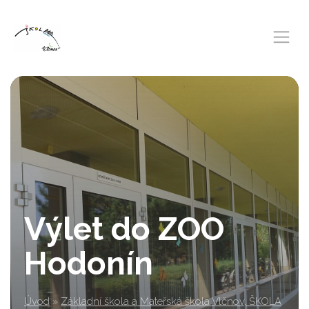
Výlet do ZOO
Hodonín
Úvod
»
Základní škola a Mateřská škola Vlčnov, ŠKOLA