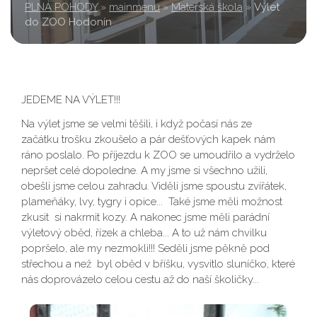
PLNÁ POHODY
»
mainmenu
»
Mateřská škola
»
Výlet
do ZOO Hodonín
JEDEME NA VÝLET!!!
Na výlet jsme se velmi těšili, i když počasí nás ze
začátku trošku zkoušelo a pár dešťových kapek nám
ráno poslalo. Po příjezdu k ZOO se umoudřilo a vydrželo
nepršet celé dopoledne. A my jsme si všechno užili,
obešli jsme celou zahradu. Viděli jsme spoustu zvířátek,
plameňáky, lvy, tygry i opice... Také jsme měli možnost
zkusit si nakrmit kozy. A nakonec jsme měli parádní
výletový oběd, řízek a chleba... A to už nám chvilku
popršelo, ale my nezmokli!!! Seděli jsme pěkně pod
střechou a než byl oběd v bříšku, vysvitlo sluníčko, které
nás doprovázelo celou cestu až do naší školičky...