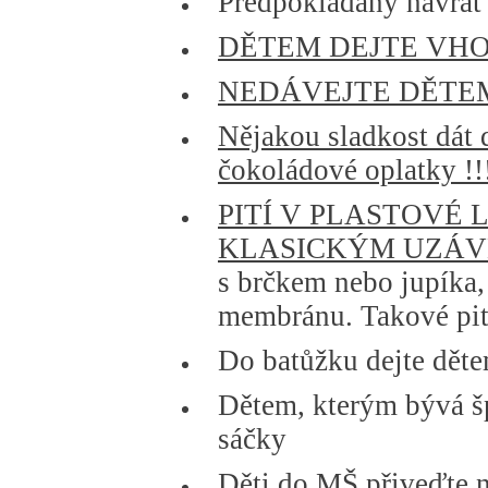
Předpokládaný návrat
DĚTEM DEJTE VHO
NEDÁVEJTE DĚTEM
Nějakou sladkost dát 
čokoládové oplatky !!
PITÍ V PLASTOVÉ
KLASICKÝM UZÁV
s brčkem nebo jupíka,
membránu. Takové pití
Do batůžku dejte děte
Dětem, kterým bývá šp
sáčky
Děti do MŠ přiveďte n