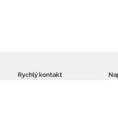
Rychlý kontakt
Na
základní škola
572 675 117, 725 700 665
reditel@zsvlcnov.cz
školní jídelna
725 745 974
mateřská škola
601 362 320 - omlouvání dětí
725 966 530 - zástupkyně
MŠ