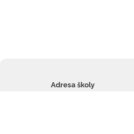
Adresa školy
Základní škola a Mateřská škola Vlčnov,
příspěvková organizace
Školní 1202
687 61 Vlčnov
reditel@zsvlcnov.cz