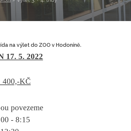
 třída na výlet do ZOO v Hodoníně.
7. 5. 2022
400,-KČ
ebou povezeme
00 - 8:15