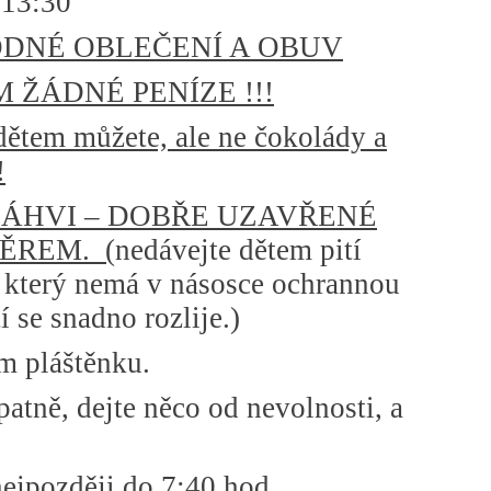
 13:30
DNÉ OBLEČENÍ A OBUV
 ŽÁDNÉ PENÍZE !!!
dětem můžete, ale ne čokolády a
!
 LÁHVI – DOBŘE UZAVŘENÉ
ĚREM. (
nedávejte dětem pití
 který nemá v násosce ochrannou
 se snadno rozlije.)
m pláštěnku.
atně, dejte něco od nevolnosti, a
ejpozději do 7:40 hod