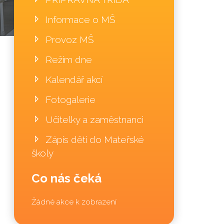
Informace o MŠ
Provoz MŠ
Režim dne
Kalendář akcí
Fotogalerie
Učitelky a zaměstnanci
Zápis dětí do Mateřské
školy
Co nás čeká
Žádné akce k zobrazení