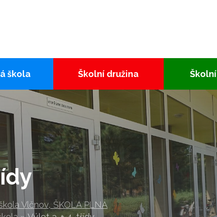
á škola
Školní družina
Školní
řídy
 škola Vlčnov, ŠKOLA PLNÁ
škola
»
Výlet 3. + 4. třídy