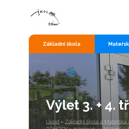
Základní škola
Mateřsk
Výlet 3. + 4. t
Úvod
»
Základní škola a Mateřská
POHODY
»
mainmenu
»
Mateřská 