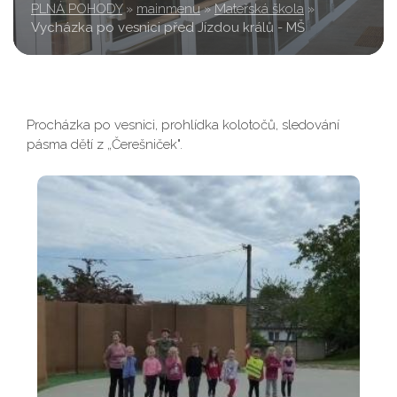
PLNÁ POHODY
»
mainmenu
»
Mateřská škola
»
Vycházka po vesnici před Jízdou králů - MŠ
Procházka po vesnici, prohlídka kolotočů, sledování
pásma dětí z „Čerešniček".