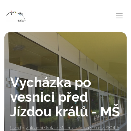
Vycházka po
vesnici před
Jízdou králů - MŠ
Úvod
»
Základní škola a Mateřská škola Vlčnov, ŠKOLA