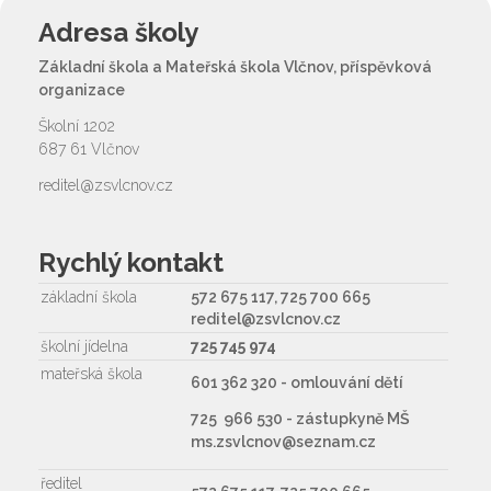
Adresa školy
Základní škola a Mateřská škola Vlčnov, příspěvková
organizace
Školní 1202
687 61 Vlčnov
reditel@zsvlcnov.cz
Rychlý kontakt
základní škola
572 675 117, 725 700 665
reditel@zsvlcnov.cz
školní jídelna
725 745 974
mateřská škola
601 362 320 - omlouvání dětí
725 966 530 - zástupkyně MŠ
ms.zsvlcnov@seznam.cz
ředitel