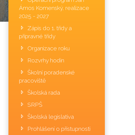
Ámos Komenský, realizace
2025 - 2027
Zápis do 1. třídy a
přípravné třídy
Organizace roku
Rozvrhy hodin
Školní poradenské
pracoviště
Školská rada
SRPŠ
Školská legislativa
Prohlášení o přístupnosti