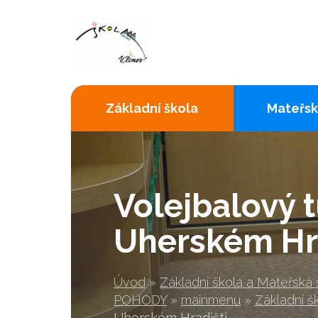
Základní škola
Mateřsk
Volejbalový t
Uherském Hra
Úvod
»
Základní škola a Mateřská
POHODY
»
mainmenu
»
Základní š
Uherském Hradišti