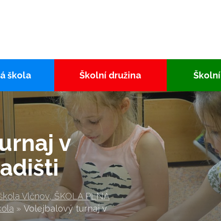
á škola
Školní družina
Školní
urnaj v
dišti
 škola Vlčnov, ŠKOLA PLNÁ
kola
»
Volejbalový turnaj v