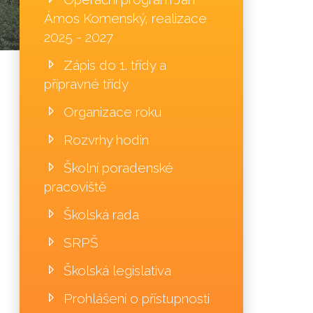
Ámos Komenský, realizace
2025 - 2027
Zápis do 1. třídy a
přípravné třídy
Organizace roku
Rozvrhy hodin
Školní poradenské
pracoviště
Školská rada
SRPŠ
Školská legislativa
Prohlášení o přístupnosti