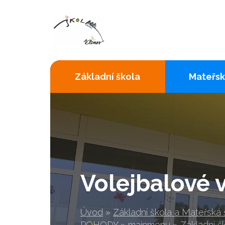
Základní škola
Mateřsk
Volejbalové 
Úvod
»
Základní škola a Mateřská
POHODY
»
mainmenu
»
Základní š