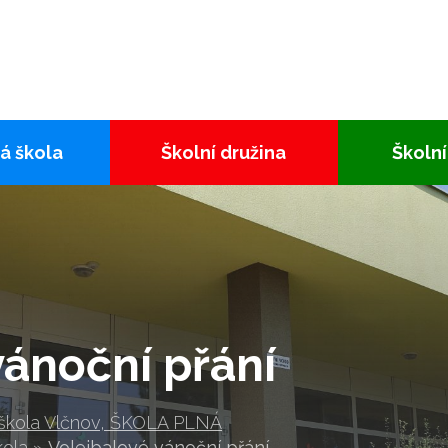
á škola
Školní družina
Školní
vánoční přání
 škola Vlčnov, ŠKOLA PLNÁ
kola
»
Volejbalové vánoční přání