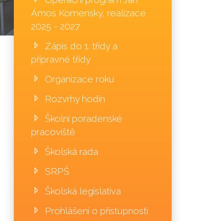
Ámos Komenský, realizace
2025 - 2027
Zápis do 1. třídy a
přípravné třídy
Organizace roku
Rozvrhy hodin
Školní poradenské
pracoviště
Školská rada
SRPŠ
Školská legislativa
Prohlášení o přístupnosti