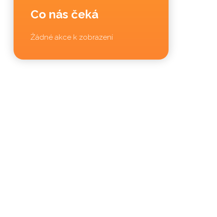
Co nás čeká
Žádné akce k zobrazení