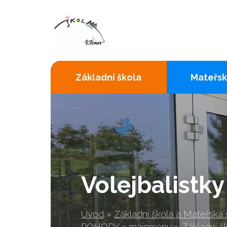
Základní škola
Mateřsk
Volejbalistky
Úvod
»
Základní škola a Mateřská
POHODY
»
mainmenu
»
Základní š