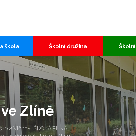
á škola
Školní družina
Školní
 ve Zlíně
 škola Vlčnov, ŠKOLA PLNÁ
kola
»
Volejbalistky ve Zlíně