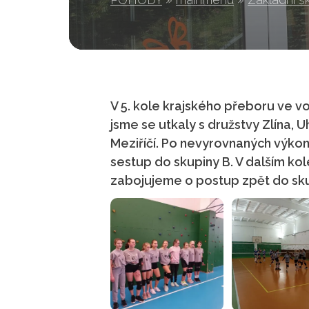
V 5. kole krajského přeboru ve vol
jsme se utkaly s družstvy Zlína,
Meziříčí. Po nevyrovnaných výkon
sestup do skupiny B. V dalším kole
zabojujeme o postup zpět do skup