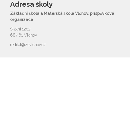
Adresa školy
Základní škola a Mateřská škola Vlčnov, příspěvková
organizace
Školní 1202
687 61 Vlčnov
reditel@zsvlcnov.cz
Rychlý kontakt
základní škola
572 675 117, 725 700 665
reditel@zsvlcnov.cz
školní jídelna
725 745 974
mateřská škola
601 362 320 - omlouvání dětí
725 966 530 - zástupkyně MŠ
ms.zsvlcnov@seznam.cz
ředitel
572 675 117, 725 700 665