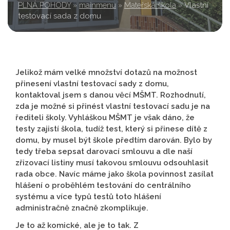
PLNÁ POHODY
»
mainmenu
»
Mateřská škola
»
Vlastní
testovací sada z domu
Jelikož mám velké množství dotazů na možnost
přinesení vlastní testovací sady z domu,
kontaktoval jsem s danou věcí MŠMT. Rozhodnutí,
zda je možné si přinést vlastní testovací sadu je na
řediteli školy. Vyhláškou MŠMT je však dáno, že
testy zajistí škola, tudíž test, který si přinese dítě z
domu, by musel být škole předtím darován. Bylo by
tedy třeba sepsat darovací smlouvu a dle naší
zřizovací listiny musí takovou smlouvu odsouhlasit
rada obce. Navíc máme jako škola povinnost zasílat
hlášení o proběhlém testování do centrálního
systému a více typů testů toto hlášení
administračně značně zkomplikuje.
Je to až komické, ale je to tak. Z