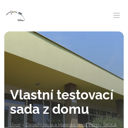
Vlastní testovací
sada z domu
Úvod
»
Základní škola a Mateřská škola Vlčnov, ŠKOLA