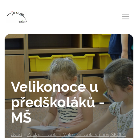
Velikonoce u
předškoláků -
MŠ
Úvod
»
Základní škola a Mateřská škola Vlčnov, ŠKOLA