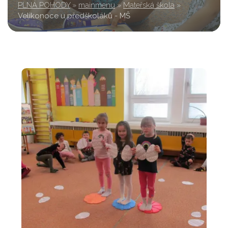
PLNÁ POHODY
»
mainmenu
»
Mateřská škola
»
Velikonoce u předškoláků - MŠ