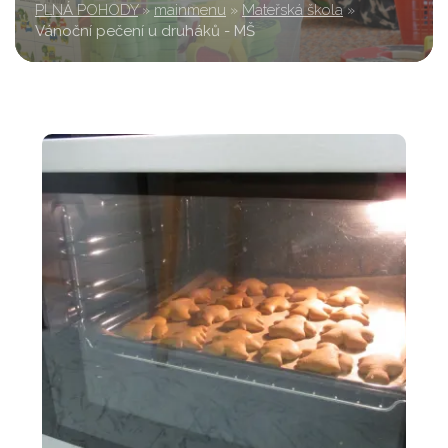
PLNÁ POHODY
»
mainmenu
»
Mateřská škola
»
Vánoční pečení u druháků - MŠ