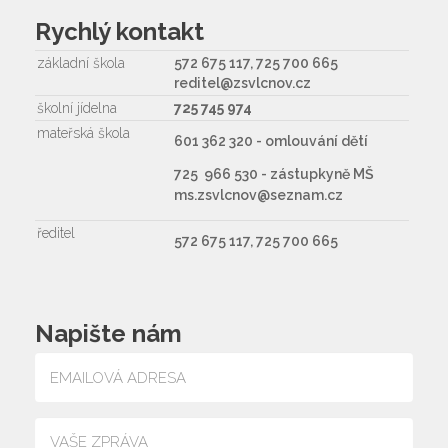
Rychlý kontakt
základní škola
572 675 117, 725 700 665
reditel@zsvlcnov.cz
školní jídelna
725 745 974
mateřská škola
601 362 320 - omlouvání dětí
725 966 530 - zástupkyně MŠ
ms.zsvlcnov@seznam.cz
ředitel
572 675 117, 725 700 665
Napište nám