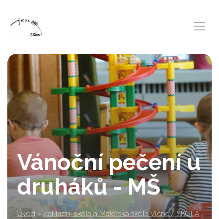
Vánoční pečení u
druháků - MŠ
Úvod
»
Základní škola a Mateřská škola Vlčnov, ŠKOLA