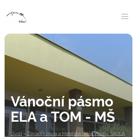
Vánoční pásmo
ELA a TOM - MŠ
Úvod
»
Základní škola a Mateřská škola Vlčnov, ŠKOLA