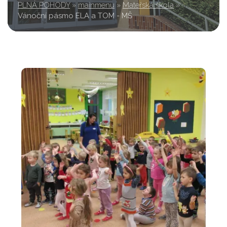
PLNÁ POHODY
»
mainmenu
»
Mateřská škola
»
Vánoční pásmo ELA a TOM - MŠ