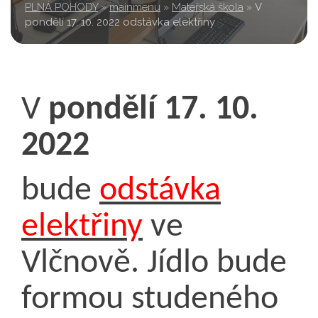
PLNÁ POHODY
»
mainmenu
»
Mateřská škola
»
V
pondělí 17. 10. 2022 odstávka elektřiny
V
pondělí 17. 10.
2022
bude
odstávka
elektřiny
ve
Vlčnově. Jídlo bude
formou studeného