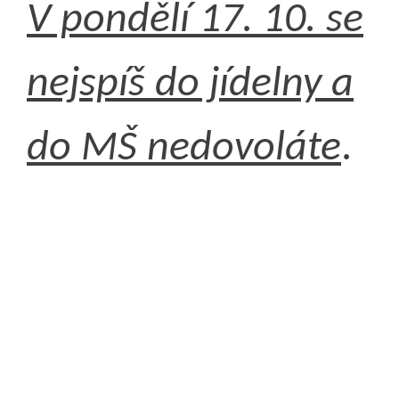
V pondělí 17. 10. se
nejspíš do jídelny a
do MŠ nedovoláte
.