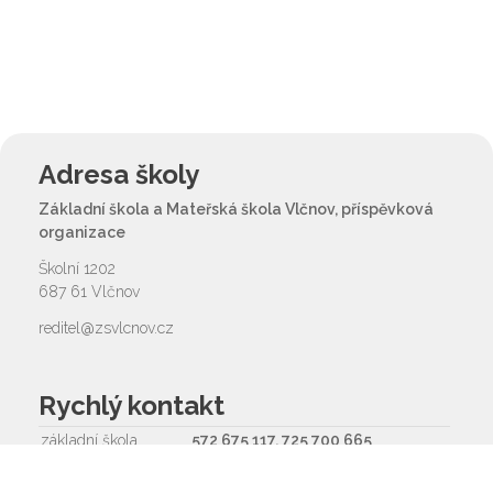
Adresa školy
Základní škola a Mateřská škola Vlčnov, příspěvková
organizace
Školní 1202
687 61 Vlčnov
reditel@zsvlcnov.cz
Rychlý kontakt
základní škola
572 675 117, 725 700 665
reditel@zsvlcnov.cz
školní jídelna
725 745 974