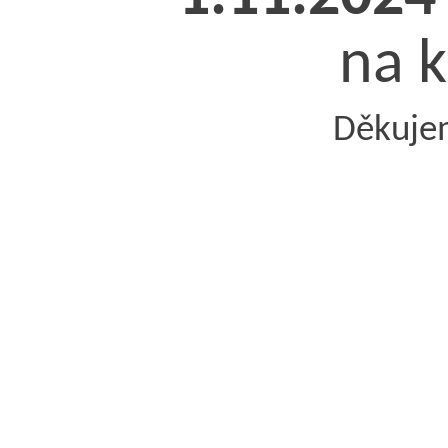
na k
Děkuje