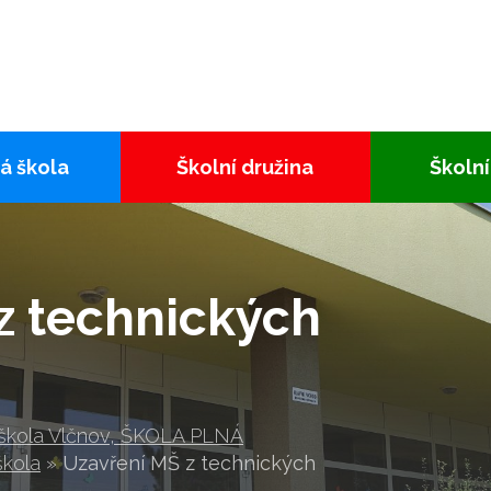
á škola
Školní družina
Školní
z technických
 škola Vlčnov, ŠKOLA PLNÁ
škola
»
Uzavření MŠ z technických