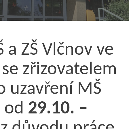
 a ZŠ Vlčnov ve
 se zřizovatelem
o uzavření MŠ
ě od
29.10. –
z důvodu práce