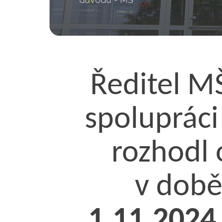
Ředitel MŠ
spolupráci
rozhodl 
v dob
1.11.2024