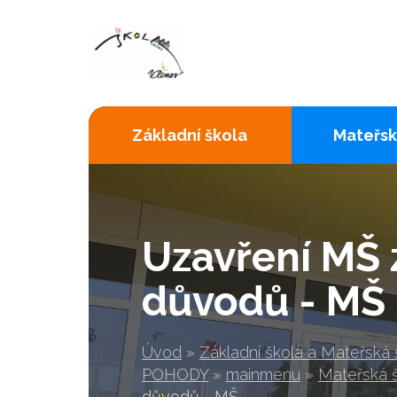
Základní škola
Mateřsk
Uzavření MŠ 
důvodů - MŠ
Úvod
»
Základní škola a Mateřská
POHODY
»
mainmenu
»
Mateřská 
důvodů - MŠ