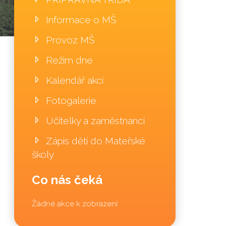
Informace o MŠ
Provoz MŠ
Režim dne
Kalendář akcí
Fotogalerie
Učitelky a zaměstnanci
Zápis dětí do Mateřské
školy
Co nás čeká
Žádné akce k zobrazení