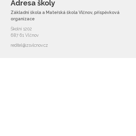
Adresa školy
Základní škola a Mateřská škola Vlčnov, příspěvková
organizace
Školní 1202
687 61 Vlčnov
reditel@zsvlcnov.cz
Rychlý kontakt
základní škola
572 675 117, 725 700 665
reditel@zsvlcnov.cz
školní jídelna
725 745 974
mateřská škola
601 362 320 - omlouvání dětí
725 966 530 - zástupkyně MŠ
ms.zsvlcnov@seznam.cz
ředitel
572 675 117, 725 700 665