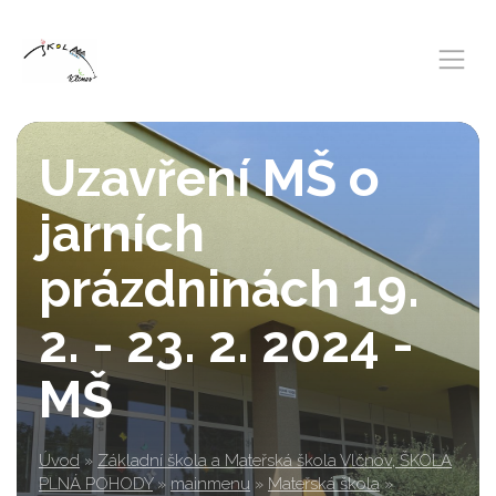
Uzavření MŠ o
jarních
prázdninách 19.
2. - 23. 2. 2024 -
MŠ
Úvod
»
Základní škola a Mateřská škola Vlčnov, ŠKOLA
PLNÁ POHODY
»
mainmenu
»
Mateřská škola
»