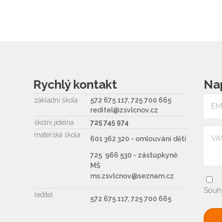
Rychlý kontakt
Na
základní škola
572 675 117, 725 700 665
reditel@zsvlcnov.cz
školní jídelna
725 745 974
mateřská škola
601 362 320 - omlouvání dětí
725 966 530 - zástupkyně
MŠ
ms.zsvlcnov@seznam.cz
Souh
ředitel
572 675 117, 725 700 665