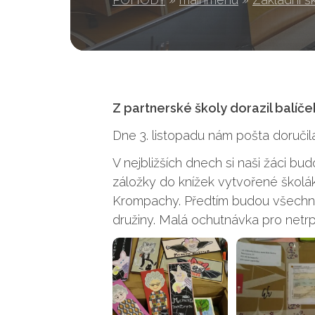
Z partnerské školy dorazil balíče
Dne 3. listopadu nám pošta doručil
V nejbližších dnech si naši žáci bu
záložky do knížek vytvořené školá
Krompachy. Předtím budou všechny 
družiny. Malá ochutnávka pro netrpě