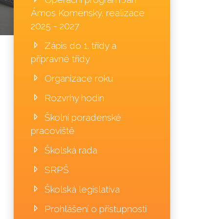
Ámos Komenský, realizace
2025 - 2027
Zápis do 1. třídy a
přípravné třídy
Organizace roku
Rozvrhy hodin
Školní poradenské
pracoviště
Školská rada
SRPŠ
Školská legislativa
Prohlášení o přístupnosti