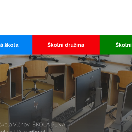
á škola
Školní družina
Školní
 škola Vlčnov, ŠKOLA PLNÁ
kola
»
Už je máme!