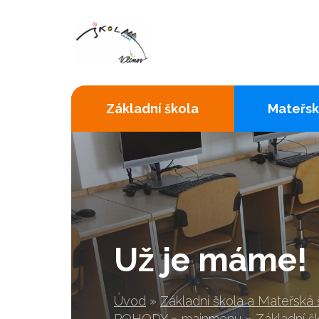
Základní škola
Mateřsk
Už je máme!
Úvod
»
Základní škola a Mateřská
POHODY
»
mainmenu
»
Základní š