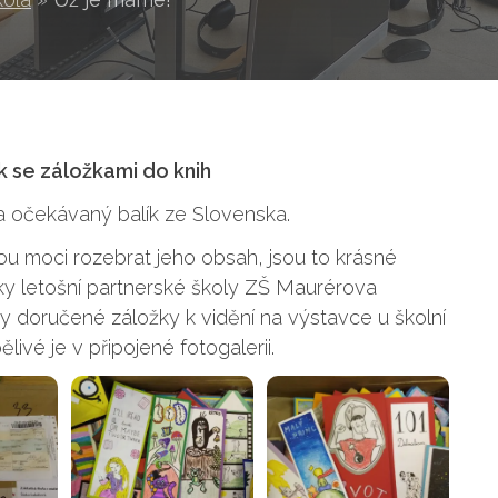
k se záložkami do knih
a očekávaný balík ze Slovenska.
dou moci rozebrat jeho obsah, jsou to krásné
ky letošní partnerské školy ZŠ Maurérova
doručené záložky k vidění na výstavce u školní
livé je v připojené fotogalerii.