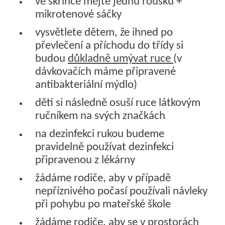
ve skříňce mějte jednu roušku +
mikrotenové sáčky
vysvětlete dětem, že ihned po
převlečení a příchodu do třídy si
budou
důkladně umývat ruce
(v
dávkovačích máme připravené
antibakteriální mýdlo)
děti si následně osuší ruce látkovým
ručníkem na svých značkách
na dezinfekci rukou budeme
pravidelně používat dezinfekci
připravenou z lékárny
žádáme rodiče, aby v případě
nepříznivého počasí používali návleky
při pohybu po mateřské škole
žádáme rodiče, aby se v prostorách