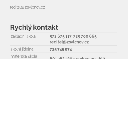
reditel@zsvlcnov.cz
Rychlý kontakt
základní škola
572 675 117, 725 700 665
reditel@zsvlcnov.cz
školní jídelna
725 745 974
mateřská škola
601 362 320 - omlouvání dětí
725 966 530 - zástupkyně MŠ
ms.zsvlcnov@seznam.cz
ředitel
572 675 117, 725 700 665
Napište nám