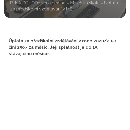
PLNÁ POHODY
»
mainmenu
»
Mateřská škola
»
Úplata
za předškolní vzdělávání v MŠ
Úplata za předškolní vzdělávání v roce 2020/2021
činí 250,- za měsíc. Její splatnost je do 15.
stávajícího měsíce.