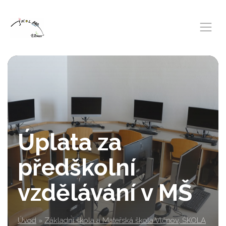
Úplata za
předškolní
vzdělávání v MŠ
Úvod
»
Základní škola a Mateřská škola Vlčnov, ŠKOLA