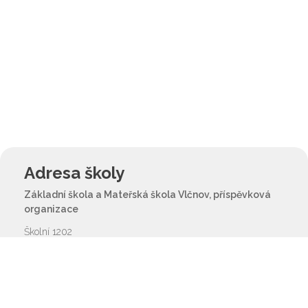
Adresa školy
Základní škola a Mateřská škola Vlčnov, příspěvková
organizace
Školní 1202
687 61 Vlčnov
reditel@zsvlcnov.cz