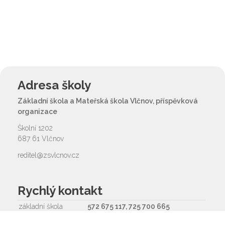
Adresa školy
Základní škola a Mateřská škola Vlčnov, příspěvková
organizace
Školní 1202
687 61 Vlčnov
reditel@zsvlcnov.cz
Rychlý kontakt
základní škola
572 675 117, 725 700 665
reditel@zsvlcnov.cz