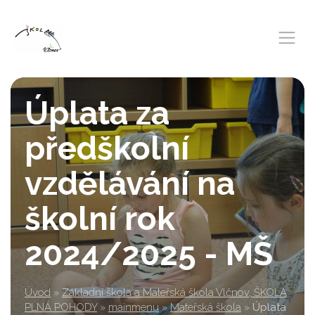
Úplata za
předškolní
vzdělávání na
školní rok
2024/2025 - MŠ
Úvod
»
Základní škola a Mateřská škola Vlčnov, ŠKOLA
PLNÁ POHODY
»
mainmenu
»
Mateřská škola
»
Úplata