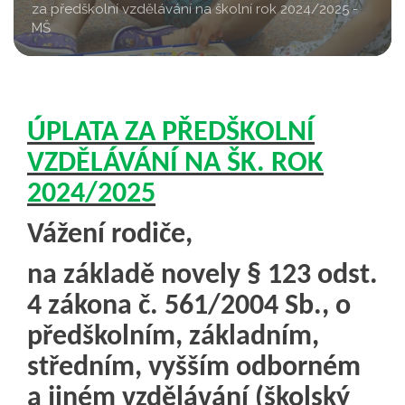
za předškolní vzdělávání na školní rok 2024/2025 -
MŠ
ÚPLATA ZA PŘEDŠKOLNÍ
VZDĚLÁVÁNÍ NA ŠK. ROK
2024/2025
Vážení rodiče,
na základě novely § 123 odst.
4 zákona č. 561/2004 Sb., o
předškolním, základním,
středním, vyšším odborném
a jiném vzdělávání (školský