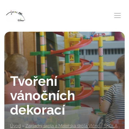
Tvoření
vánočních
dekorací
Úvod
»
Základní škola a Mateřská škola Vlčnov, ŠKOLA