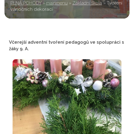
PLNÁ POHODY
»
mainmenu
»
Základní škola
»
Tvoření
vánočních dekorací
Včerejší adventní tvoření pedagogů ve spolupráci s
žáky 9. A.