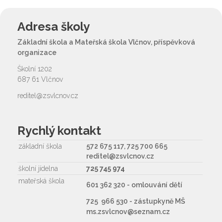
Adresa školy
Základní škola a Mateřská škola Vlčnov, příspěvková
organizace
Školní 1202
687 61 Vlčnov
reditel@zsvlcnov.cz
Rychlý kontakt
základní škola
572 675 117, 725 700 665
reditel@zsvlcnov.cz
školní jídelna
725 745 974
mateřská škola
601 362 320 - omlouvání dětí
725 966 530 - zástupkyně MŠ
ms.zsvlcnov@seznam.cz