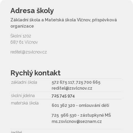
Adresa školy
Základní škola a Mateřská škola Vlčnov, příspěvková
organizace
Školní 1202
687 61 Vlčnov
reditel@zsvlcnov.cz
Rychlý kontakt
základní škola
572 675 117, 725 700 665
reditel@zsvlcnov.cz
školní jídelna
725 745 974
mateřská škola
601 362 320 - omlouvání dětí
725 966 530 - zástupkyně MŠ
ms.zsvlcnov@seznam.cz
ředitel