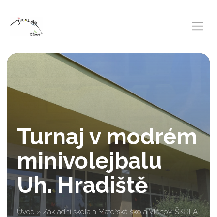
Turnaj v modrém
minivolejbalu
Uh. Hradiště
Úvod
»
Základní škola a Mateřská škola Vlčnov, ŠKOLA