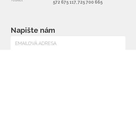
572 675 117, 725 700 665
Napište nám
Souhlasím se zpracováním osobních údajů
© 2026 ZŠ a MŠ
web by
icard.cz