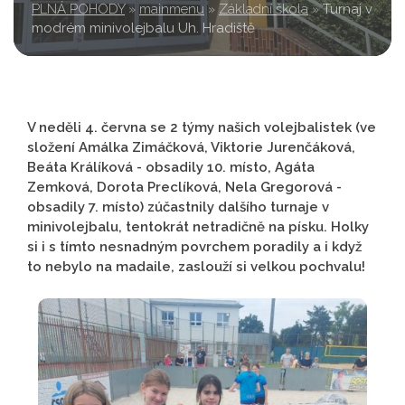
PLNÁ POHODY
»
mainmenu
»
Základní škola
»
Turnaj v
modrém minivolejbalu Uh. Hradiště
V neděli 4. června se 2 týmy našich volejbalistek (ve
složení Amálka Zimáčková, Viktorie Jurenčáková,
Beáta Králíková - obsadily 10. místo, Agáta
Zemková, Dorota Preclíková, Nela Gregorová -
obsadily 7. místo) zúčastnily dalšího turnaje v
minivolejbalu, tentokrát netradičně na písku. Holky
si i s tímto nesnadným povrchem poradily a i když
to nebylo na madaile, zaslouží si velkou pochvalu!