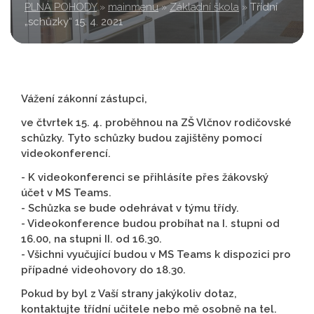
PLNÁ POHODY
»
mainmenu
»
Základní škola
»
Třídní
„schůzky“ 15. 4. 2021
Vážení zákonní zástupci,
ve čtvrtek 15. 4. proběhnou na ZŠ Vlčnov rodičovské
schůzky. Tyto schůzky budou zajištěny pomocí
videokonferencí.
- K videokonferenci se přihlásíte přes žákovský
účet v MS Teams.
- Schůzka se bude odehrávat v týmu třídy.
- Videokonference budou probíhat na I. stupni od
16.00, na stupni II. od 16.30.
- Všichni vyučující budou v MS Teams k dispozici pro
případné videohovory do 18.30.
Pokud by byl z Vaší strany jakýkoliv dotaz,
kontaktujte třídní učitele nebo mě osobně na tel.