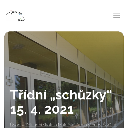
Třídní „schůzky“
15. 4. 2021
Úvod
»
Základní škola a Mateřská škola Vlčnov, ŠKOLA