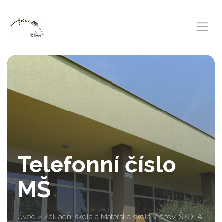
Telefonní číslo
MŠ
Úvod
»
Základní škola a Mateřská škola Vlčnov, ŠKOLA