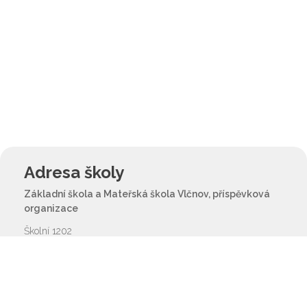
Adresa školy
Základní škola a Mateřská škola Vlčnov, příspěvková
organizace
Školní 1202
687 61 Vlčnov
reditel@zsvlcnov.cz