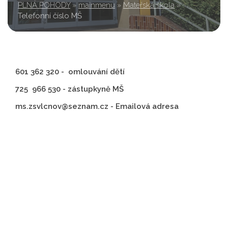
PLNÁ POHODY
»
mainmenu
»
Mateřská škola
»
Telefonní číslo MŠ
601 362 320 - omlouvání dětí
​​​​​​​725 966 530 - zástupkyně MŠ
​​​​​​​ms.zsvlcnov@seznam.cz - Emailová adresa