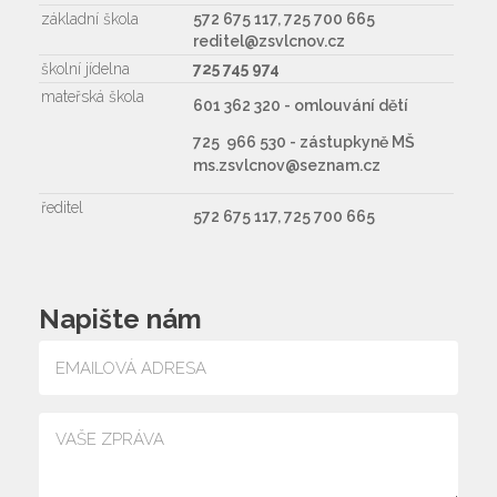
základní škola
572 675 117, 725 700 665
reditel@zsvlcnov.cz
školní jídelna
725 745 974
mateřská škola
601 362 320 - omlouvání dětí
725 966 530 - zástupkyně MŠ
ms.zsvlcnov@seznam.cz
ředitel
572 675 117, 725 700 665
Napište nám