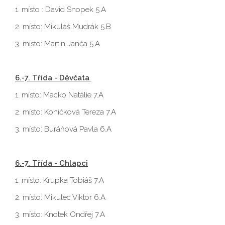
1. místo : David Snopek 5.A
2. místo: Mikuláš Mudrák 5.B
3. místo: Martin Janča 5.A
6.-7. Třída - Děvčata
1. místo: Macko Natálie 7.A
2. místo: Koníčková Tereza 7.A
3. místo: Buráňová Pavla 6.A
6.-7. Třída - Chlapci
1. místo: Krupka Tobiáš 7.A
2. místo: Mikulec Viktor 6.A
3. místo: Knotek Ondřej 7.A