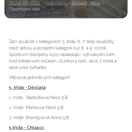
PLNÁ POHODY
»
mainmenu
»
Základní škola
»
Sportovní den
Žáci soutěžili v kategoriích 5. třída, 6.-7. třídy soutěžily
mezi sebou a poslední kategorií byl 8. a 9. ročník.
Sportovní disciplíny byly následující: vytrvalostní běh,
hod kriketovým míčkem, člunkový běh, skok z místa a
skok přes švihadlo.
Vítězové jednotlivých kategorií:
5. třída - Děvčata
1. místo : Bartošková Nikol 5.B
2. místo: Maňková Nikol 5.B
3. místo: Brandýsová Anna 5.B
5.třída - Chlapci