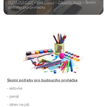
PLNÁ POHODY
»
mainmenu
»
Základní škola
»
Školní
potřeby pro prvňáčky
Školní potřeby pro budoucího prvňáčka
- aktovka
- penál
- láhev na pití