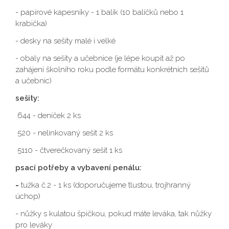
- papírové kapesníky - 1 balík (10 balíčků nebo 1
krabička)
- desky na sešity malé i velké
- obaly na sešity a učebnice (je lépe koupit až po
zahájení školního roku podle formátu konkrétních sešitů
a učebnic)
sešity:
644 - deníček 2 ks
520 - nelinkovaný sešit 2 ks
5110 - čtverečkovaný sešit 1 ks
psací potřeby a vybavení penálu:
-
​​​​​​​ tužka č.2 - 1 ks (doporučujeme tlustou, trojhranný
úchop)
- nůžky s kulatou špičkou, pokud máte leváka, tak nůžky
pro leváky