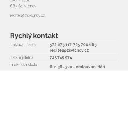
687 61 Vlčnov
reditel@zsvlcnov.cz
Rychlý kontakt
základní škola
572 675 117, 725 700 665
reditel@zsvlcnov.cz
školní jídelna
725 745 974
mateřská škola
601 362 320 - omlouvání dětí
725 966 530 - zástupkyně MŠ
ms.zsvlcnov@seznam.cz
ředitel
572 675 117, 725 700 665
Napište nám