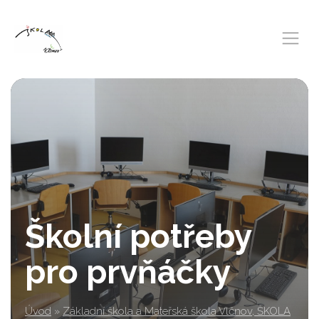
Školní potřeby
pro prvňáčky
Úvod
»
Základní škola a Mateřská škola Vlčnov, ŠKOLA