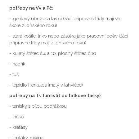
​​​​​​​potřeby na Vv a Pč:
​​​​​​​- igelitový ubrus na lavici (žáci přípravné třídy mají ve
škole z loňského roku)
- stará košile, triko nebo zástěra jako pracovní oděv (žáci
přípravné třídy mají z loňského roku)
- kulatý štětec č.4 a 10, plochý štětec č.10
- hadřík
- tuš
- lepidlo Herkules (malý v lahvičce)
potřeby na Tv (umístit do látkové tašky):
- tenisky s bílou podrážkou
- tričko
- kraťasy
- tepláky, mikina