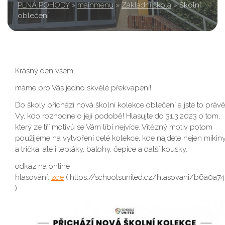
PLNÁ POHODY
»
mainmenu
»
Základní škola
»
Školní
oblečení
Krásný den všem,
máme pro Vás jedno skvělé překvapení!
Do školy přichází nová školní kolekce oblečení a jste to práv
Vy, kdo rozhodne o její podobě! Hlasujte do 31.3.2023 o tom,
který ze tří motivů se Vám líbí nejvíce. Vítězný motiv potom
použijeme na vytvoření celé kolekce, kde najdete nejen mikin
a trička, ale i tepláky, batohy, čepice a další kousky.
odkaz na online
hlasování:
zde
( https://schoolsunited.cz/hlasovani/b6a0a74
)