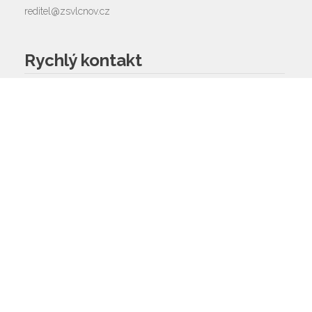
reditel@zsvlcnov.cz
Rychlý kontakt
základní škola
572 675 117, 725 700 665
reditel@zsvlcnov.cz
školní jídelna
725 745 974
mateřská škola
601 362 320 - omlouvání dětí
725 966 530 - zástupkyně MŠ
ms.zsvlcnov@seznam.cz
ředitel
572 675 117, 725 700 665
Napište nám