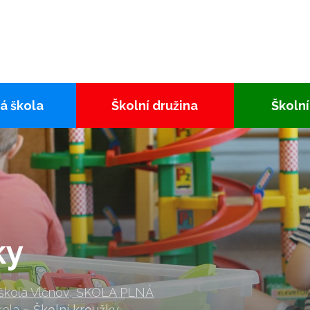
á škola
Školní družina
Školní
ky
 škola Vlčnov, ŠKOLA PLNÁ
kola
»
Školní kroužky