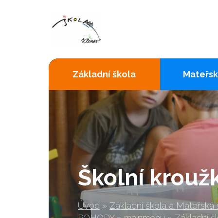
Základní škola
Mateřsk
Školní krouž
Úvod
»
Základní škola a Mateřská
POHODY
»
mainmenu
»
Základní š