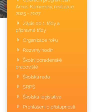
Ámos Komenský, realizace
2025 - 2027
Zápis do 1. třídy a
přípravné třídy
Organizace roku
Rozvrhy hodin
Školní poradenské
pracoviště
Školská rada
SRPŠ
Školská legislativa
Prohlášení o přístupnosti