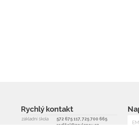
Rychlý kontakt
Na
základní škola
572 675 117, 725 700 665
reditel@zsvlcnov.cz
školní jídelna
725 745 974