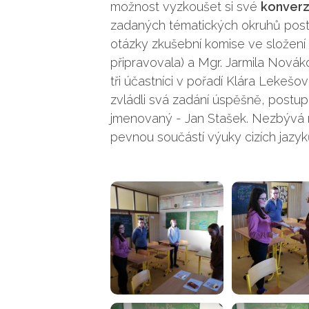
možnost vyzkoušet si své
konverz
zadaných tématických okruhů post
otázky zkušební komise ve složení
připravovala) a Mgr. Jarmila Nová
tři účastníci v pořadí Klára Lekešo
zvládli svá zadání úspěšně, postup
jmenovaný - Jan Stašek. Nezbývá 
pevnou součástí výuky cizích jazyků