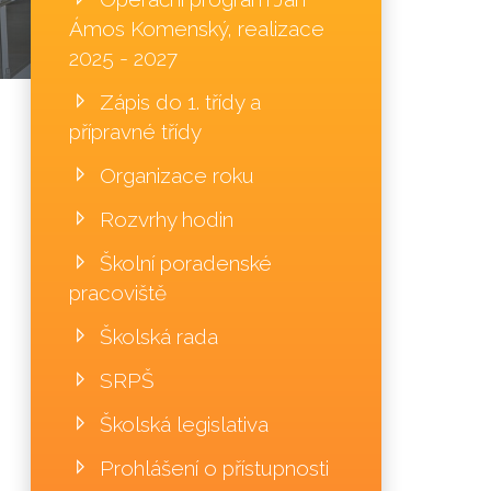
Ámos Komenský, realizace
2025 - 2027
Zápis do 1. třídy a
přípravné třídy
Organizace roku
Rozvrhy hodin
Školní poradenské
pracoviště
Školská rada
SRPŠ
Školská legislativa
Prohlášení o přístupnosti