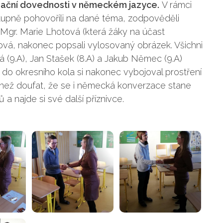
ační dovednosti v německém jazyce.
V rámci
upně pohovořili na dané téma, zodpověděli
 Mgr. Marie Lhotová (která žáky na účast
ková, nakonec popsali vylosovaný obrázek. Všichni
vá (9.A), Jan Stašek (8.A) a Jakub Němec (9.A)
 do okresního kola si nakonec vybojoval prostření
než doufat, že se i německá konverzace stane
 a najde si své další příznivce.