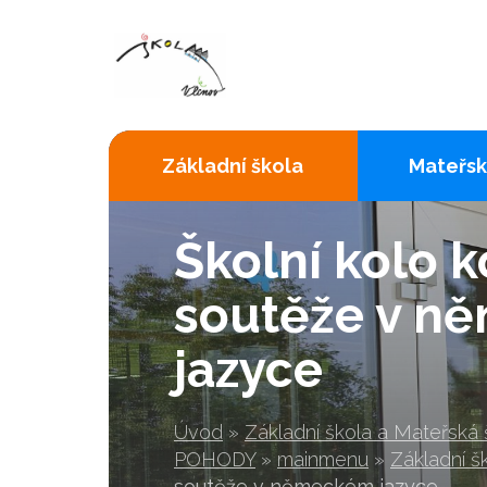
Základní škola
Mateřsk
Školní kolo 
soutěže v n
jazyce
Úvod
»
Základní škola a Mateřská
POHODY
»
mainmenu
»
Základní š
soutěže v německém jazyce