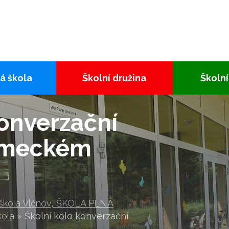
á škola
Školní družina
Školní
konverzační
ěmeckém
 škola Vlčnov, ŠKOLA PLNÁ
kola
»
Školní kolo konverzační