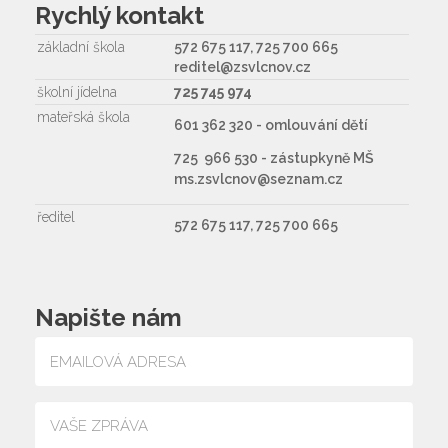
Rychlý kontakt
základní škola
572 675 117, 725 700 665
reditel@zsvlcnov.cz
školní jídelna
725 745 974
mateřská škola
601 362 320 - omlouvání dětí
725 966 530 - zástupkyně MŠ
ms.zsvlcnov@seznam.cz
ředitel
572 675 117, 725 700 665
Napište nám