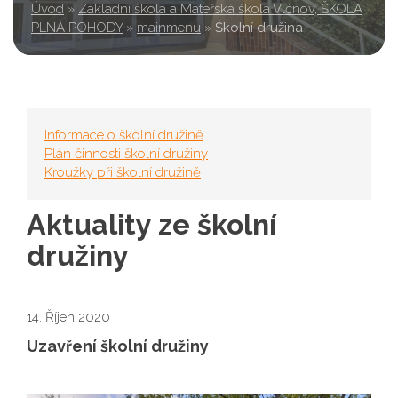
Úvod
»
Základní škola a Mateřská škola Vlčnov, ŠKOLA
PLNÁ POHODY
»
mainmenu
»
Školní družina
Informace o školní družině
Plán činnosti školní družiny
Kroužky při školní družině
Aktuality ze školní
družiny
14. Říjen 2020
Uzavření školní družiny