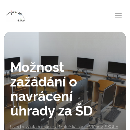
Možnost
zažádání o
navrácení
úhrady za ŠD
Úvod
»
Základní škola a Mateřská škola Vlčnov, ŠKOLA