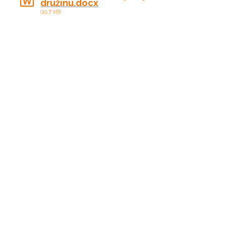
družinu.docx
(10,7 kB)