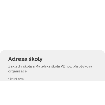
Adresa školy
Základní škola a Mateřská škola Vlčnov, příspěvková
organizace
Školní 1202
687 61 Vlčnov
reditel@zsvlcnov.cz