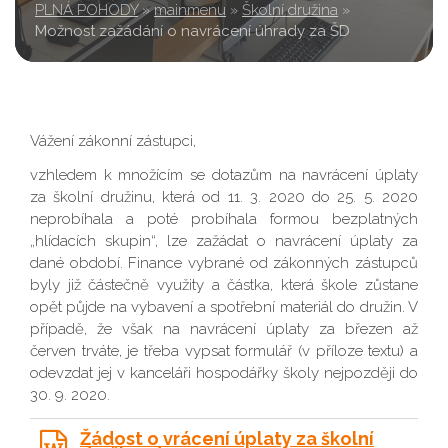
PLNÁ POHODY
»
mainmenu
»
Školní družina
»
Možnost zažádání o navrácení úhrady za ŠD
Vážení zákonní zástupci,
vzhledem k množícím se dotazům na navrácení úplaty
za školní družinu, která od 11. 3. 2020 do 25. 5. 2020
neprobíhala a poté probíhala formou bezplatných
„hlídacích skupin“, lze zažádat o navrácení úplaty za
dané období. Finance vybrané od zákonných zástupců
byly již částečně využity a částka, která škole zůstane
opět půjde na vybavení a spotřební materiál do družin. V
případě, že však na navrácení úplaty za březen až
červen trváte, je třeba vypsat formulář (v příloze textu) a
odevzdat jej v kanceláři hospodářky školy nejpozději do
30. 9. 2020.
Žádost o vrácení úplaty za školní