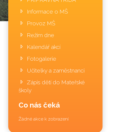
Informace o MŠ
Provoz MŠ
Režim dne
Kalendář akcí
Fotogalerie
Učitelky a zaměstnanci
Zápis dětí do Mateřské
školy
Co nás čeká
Žádné akce k zobrazení