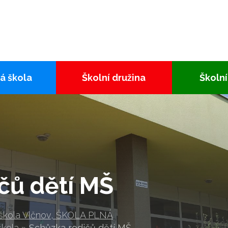
á škola
Školní družina
Školní
čů dětí MŠ
 škola Vlčnov, ŠKOLA PLNÁ
škola
»
Schůzka rodičů dětí MŠ