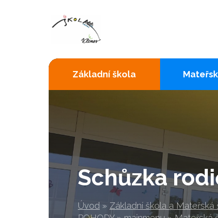
Základní škola
Mateřsk
Schůzka rodi
Úvod
»
Základní škola a Mateřská
POHODY
»
mainmenu
»
Mateřská 