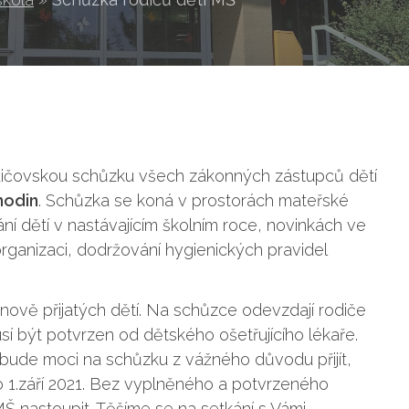
dičovskou schůzku všech zákonných zástupců dětí
hodin
. Schůzka se koná v prostorách mateřské
ní dětí v nastávajícím školním roce, novinkách ve
organizaci, dodržování hygienických pravidel
 nově přijatých dětí. Na schůzce odevzdají rodiče
usí být potvrzen od dětského ošetřujícího lékaře.
ebude moci na schůzku z vážného důvodu přijít,
o 1.září 2021. Bez vyplněného a potvrzeného
Š nastoupit. Těšíme se na setkání s Vámi.