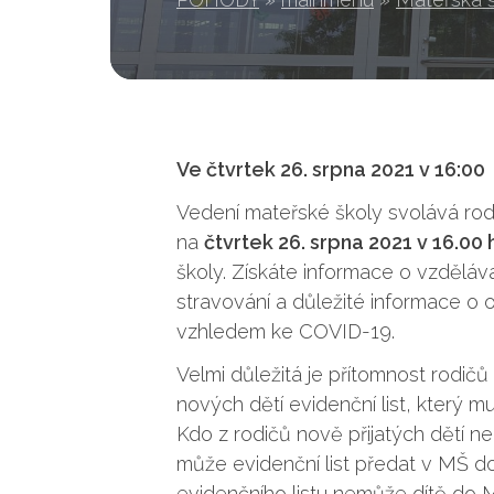
Ve čtvrtek 26. srpna 2021 v 16:00
Vedení mateřské školy svolává ro
na
čtvrtek 26. srpna 2021 v 16.00 
školy. Získáte informace o vzdělává
stravování a důležité informace o 
vzhledem ke COVID-19.
Velmi důležitá je přítomnost rodičů
nových dětí evidenční list, který m
Kdo z rodičů nově přijatých dětí n
může evidenční list předat v MŠ d
evidenčního listu nemůže dítě do M