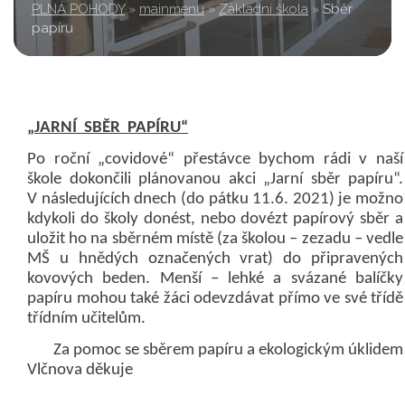
PLNÁ POHODY
»
mainmenu
»
Základní škola
»
Sběr
papíru
„JARNÍ SBĚR PAPÍRU“
Po roční „covidové“ přestávce bychom rádi v naší
škole dokončili plánovanou akci „Jarní sběr papíru“.
V následujících dnech (do pátku 11.6. 2021) je možno
kdykoli do školy donést, nebo dovézt papírový sběr a
uložit ho na sběrném místě (za školou – zezadu – vedle
MŠ u hnědých označených vrat) do připravených
kovových beden. Menší – lehké a svázané balíčky
papíru mohou také žáci odevzdávat přímo ve své třídě
třídním učitelům.
Za pomoc se sběrem papíru a ekologickým úklidem
Vlčnova děkuje