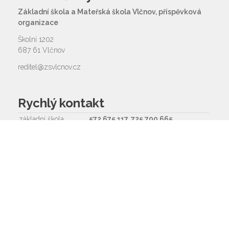
Základní škola a Mateřská škola Vlčnov, příspěvková
organizace
Školní 1202
687 61 Vlčnov
reditel@zsvlcnov.cz
Rychlý kontakt
základní škola
572 675 117, 725 700 665
reditel@zsvlcnov.cz
školní jídelna
725 745 974
mateřská škola
601 362 320 - omlouvání dětí
725 966 530 - zástupkyně MŠ
ms.zsvlcnov@seznam.cz
ředitel
572 675 117, 725 700 665