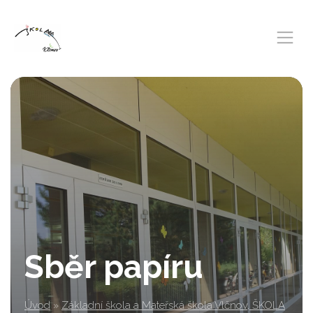
Sběr papíru
Úvod
»
Základní škola a Mateřská škola Vlčnov, ŠKOLA