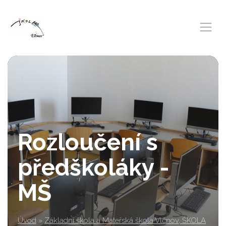
Rozloučení s
předškoláky -
MŠ
Úvod
»
Základní škola a Mateřská škola Vlčnov, ŠKOLA