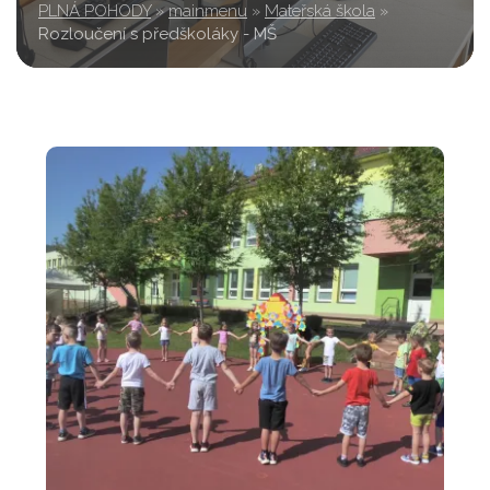
PLNÁ POHODY
»
mainmenu
»
Mateřská škola
»
Rozloučení s předškoláky - MŠ