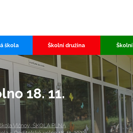
á škola
Školní družina
Školní
lno 18. 11.
 škola Vlčnov, ŠKOLA PLNÁ
kola
»
Ředitelské volno 18. 11. 2022