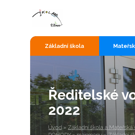
Základní škola
Mateřsk
Ředitelské vo
2022
Úvod
»
Základní škola a Mateřská
POHODY
»
mainmenu
»
Základní š