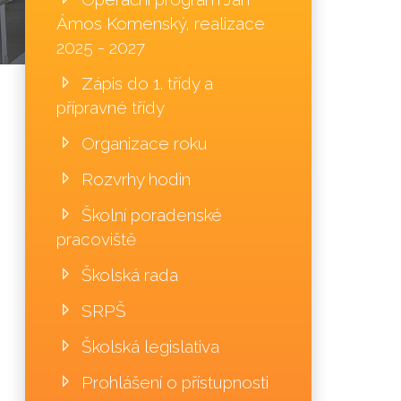
Ámos Komenský, realizace
2025 - 2027
Zápis do 1. třídy a
přípravné třídy
Organizace roku
Rozvrhy hodin
Školní poradenské
pracoviště
Školská rada
SRPŠ
Školská legislativa
Prohlášení o přístupnosti