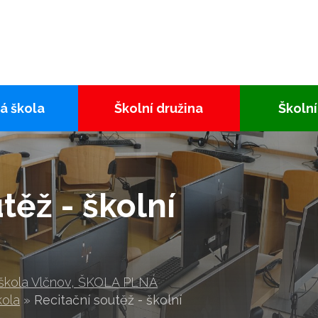
á škola
Školní družina
Školní
těž - školní
 škola Vlčnov, ŠKOLA PLNÁ
kola
»
Recitační soutěž - školní