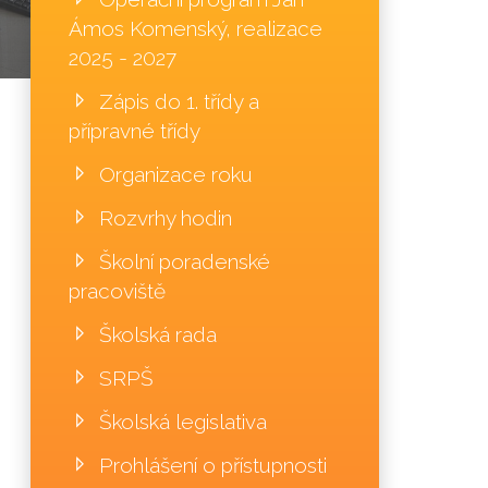
Ámos Komenský, realizace
2025 - 2027
Zápis do 1. třídy a
přípravné třídy
Organizace roku
Rozvrhy hodin
Školní poradenské
pracoviště
Školská rada
SRPŠ
Školská legislativa
Prohlášení o přístupnosti