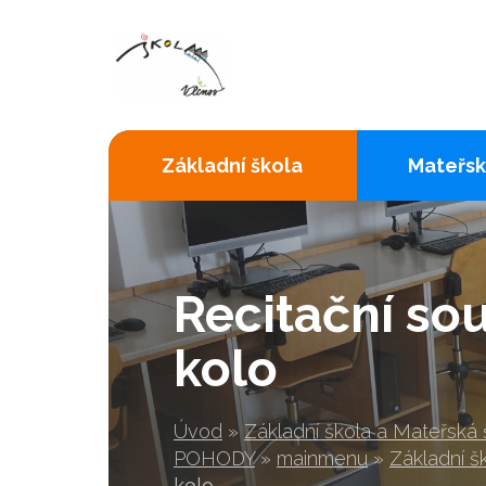
Základní škola
Mateřsk
Recitační sou
kolo
Úvod
»
Základní škola a Mateřská
POHODY
»
mainmenu
»
Základní š
kolo