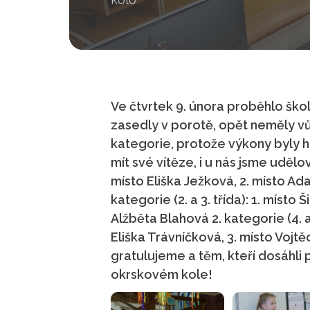
Ve čtvrtek 9. února proběhlo školn
zasedly v porotě, opět neměly vůb
kategorie, protože výkony byly 
mít své vítěze, i u nás jsme udělova
místo Eliška Ježková, 2. místo Ad
kategorie (2. a 3. třída): 1. místo
Alžběta Blahová 2. kategorie (4. a
Eliška Trávníčková, 3. místo Voj
gratulujeme a těm, kteří dosáhli 
okrskovém kole!