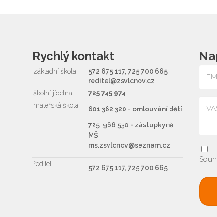
Rychlý kontakt
Na
základní škola
572 675 117, 725 700 665
reditel@zsvlcnov.cz
školní jídelna
725 745 974
mateřská škola
601 362 320 - omlouvání dětí
725 966 530 - zástupkyně
MŠ
ms.zsvlcnov@seznam.cz
Souh
ředitel
572 675 117, 725 700 665