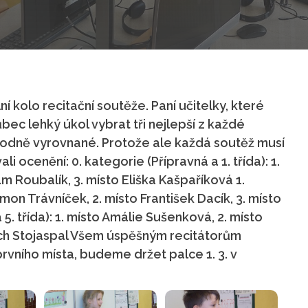
í kolo recitační soutěže. Paní učitelky, které
ec lehký úkol vybrat tři nejlepší z každé
hodně vyrovnané. Protože ale každá soutěž musí
li ocenění: 0. kategorie (Přípravná a 1. třída): 1.
am Roubalík, 3. místo Eliška Kašpaříková 1.
 Šimon Trávníček, 2. místo František Dacík, 3. místo
 5. třída): 1. místo Amálie Sušenková, 2. místo
těch Stojaspal Všem úspěšným recitátorům
prvního místa, budeme držet palce 1. 3. v